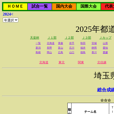
ＨＯＭＥ
試合一覧
国内大会
国際大会
代表
2024<
2025年
天皇杯
Ｊ１部
Ｊ２部
Ｊ３部
Ｊカップ
一覧
北海道
青森
岩手
秋田
宮城
山形
新潟
長野
富山
石川
福井
静岡
愛知
島根
岡山
広島
山口
徳島
香川
愛媛
北海道
東北
関東
北信越
埼玉
総合成
☆☆☆ 
Ｔ
順
チーム名
Ｉ