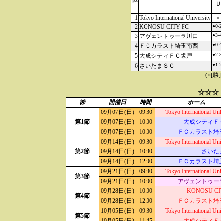
位
Ｕ
1
Tokyo International University
×
2
KONOSU CITY FC
●0-
●3-
3
アヴェントゥーラ川口
●0-
4
ＦＣカラスト埼玉南西
●2-
5
大成シティＦＣ坂戸
●1-
6
さいたまＳＣ
(○[勝
☆☆☆
節
開催日
時間
ホーム
09月07日(日)
09:30
Tokyo International Uni
第1節
09月07日(日)
10:00
大成シティＦ
09月07日(日)
10:00
ＦＣカラスト埼
09月14日(日)
09:30
Tokyo International Uni
第2節
09月14日(日)
10:30
さいた
09月14日(日)
12:00
ＦＣカラスト埼
09月21日(日)
09:30
Tokyo International Uni
第3節
09月21日(日)
10:00
アヴェントゥー
09月28日(日)
10:00
KONOSU CI
第4節
09月28日(日)
12:00
ＦＣカラスト埼
10月05日(日)
09:30
Tokyo International Uni
第5節
10月05日(日)
11:45
大成シティＦ