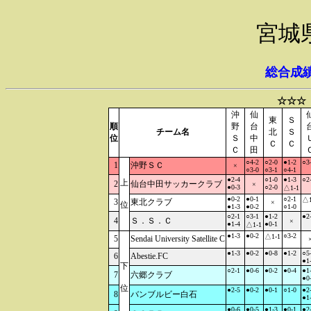
宮城
総合成
☆☆☆
沖
仙
東
Ｓ
順
野
台
チーム名
北
Ｓ
位
Ｓ
中
Ｃ
Ｃ
Ｃ
田
○4-2
○2-0
●1-2
○3
1
沖野ＳＣ
×
○3-0
○3-1
○4-1
●2-4
○1-0
●1-3
○2
上
2
仙台中田サッカークラブ
×
●0-3
○2-0
△1-1
●0-2
●0-1
○2-1
△1
3
東北クラブ
×
位
●1-3
●0-2
○1-0
○2-1
○3-1
●1-2
●2
4
Ｓ．Ｓ．Ｃ
×
●1-4
●0-1
△1-1
●1-3
●0-2
○3-2
△1-1
5
Sendai University Satellite C
●1-3
●0-2
●0-8
●1-2
○5
6
Abestie.FC
●1
下
○2-1
●0-6
●0-2
●0-4
●1
7
六郷クラブ
●0
位
●2-5
●0-2
●0-1
○1-0
●2
8
バンブルビー白石
●1
●0-6
●0-5
●1-3
●0-1
●2