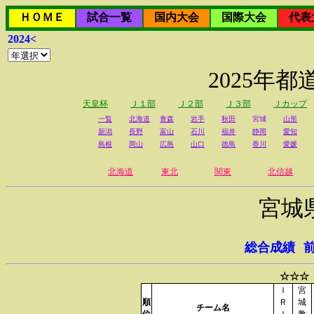
ＨＯＭＥ
試合一覧
国内大会
国際大会
代表
2024<
2025年
天皇杯
Ｊ１部
Ｊ２部
Ｊ３部
Ｊカップ
一覧
北海道
青森
岩手
秋田
宮城
山形
新潟
長野
富山
石川
福井
静岡
愛知
島根
岡山
広島
山口
徳島
香川
愛媛
北海道
東北
関東
北信越
宮城
総合成績
☆☆☆
Ｉ
宮
順
Ｒ
城
チーム名