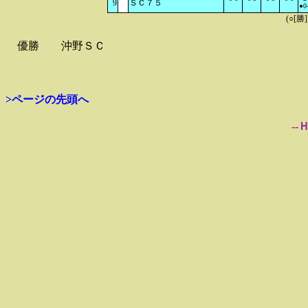
9
ＳＣ７５
●0
(○[勝
優勝
沖野ＳＣ
>ページの先頭へ
--