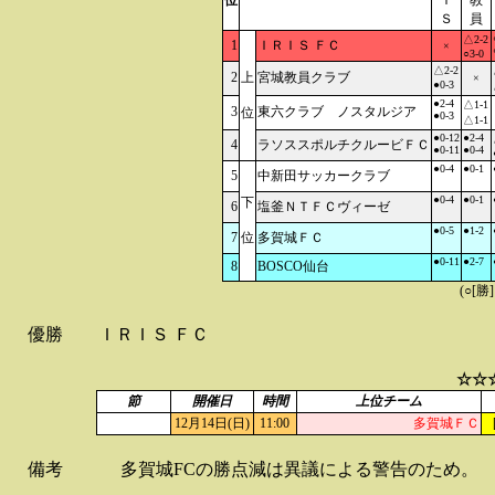
位
Ｉ
教
Ｓ
員
△2-2
1
ＩＲＩＳ ＦＣ
×
○3-0
△2-2
2
上
宮城教員クラブ
×
●0-3
●2-4
△1-1
3
東六クラブ ノスタルジア
位
●0-3
△1-1
●0-12
●2-4
4
ラソススポルチクルービＦＣ
●0-11
●0-4
●0-4
●0-1
5
中新田サッカークラブ
●0-4
●0-1
下
6
塩釜ＮＴＦＣヴィーゼ
●0-5
●1-2
7
位
多賀城ＦＣ
●0-11
●2-7
8
BOSCO仙台
(○[勝
優勝
ＩＲＩＳ ＦＣ
☆☆
節
開催日
時間
上位チーム
12月14日(日)
11:00
多賀城ＦＣ
備考
多賀城FCの勝点減は異議による警告のため。