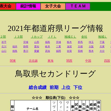
表大会
統計情報
女子大会
ＴＥＡＭ
2021年都道府県リーグ情報
２部
Ｊ３部
Ｊカップ
ＪＦＬ
地域ＣＬ
全社
地域Ｌ
岩手
宮城
山形
福島
茨城
栃木
群馬
埼玉
千葉
石川
福井
静岡
愛知
岐阜
三重
滋賀
京都
大阪
兵庫
山口
徳島
香川
愛媛
高知
福岡
佐賀
長崎
熊本
大分
関東
北信越
東海
関西
中国
四国
鳥取県セカンドリーグ
総合成績
前期
上位
下位
☆☆☆ 順位表(下位) ☆☆☆
ツ
ウ
ヴ
得
試
引
総
総
順
ヴ
ィ
ェ
勝
勝
負
失
チーム名
合
分
得
失