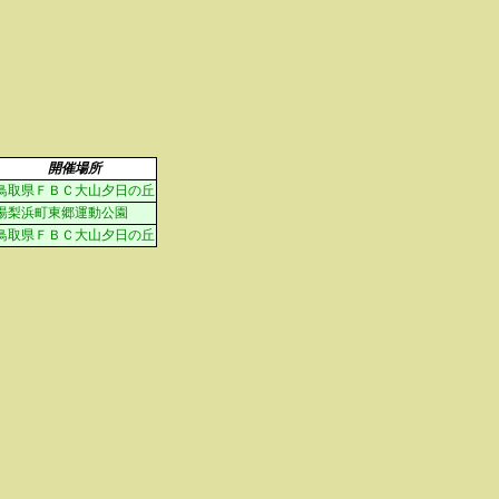
開催場所
鳥取県ＦＢＣ大山夕日の丘
湯梨浜町東郷運動公園
鳥取県ＦＢＣ大山夕日の丘