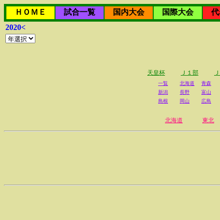
ＨＯＭＥ
試合一覧
国内大会
国際大会
代
2020<
天皇杯
Ｊ１部
Ｊ
一覧
北海道
青森
新潟
長野
富山
島根
岡山
広島
北海道
東北