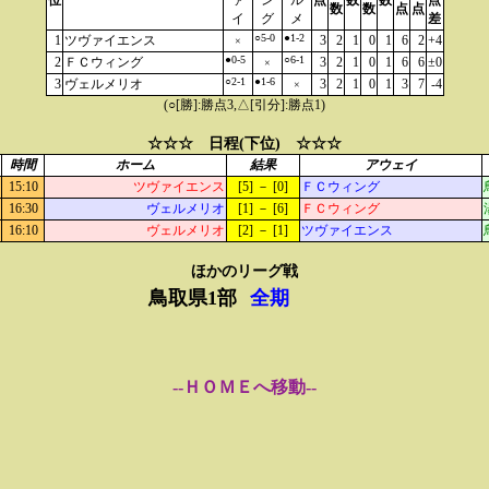
位
ァ
ン
ル
点
数
数
点
数
数
点
点
イ
グ
メ
差
○5-0
●1-2
1
ツヴァイエンス
3
2
1
0
1
6
2
+4
×
●0-5
○6-1
2
ＦＣウィング
3
2
1
0
1
6
6
±0
×
○2-1
●1-6
3
ヴェルメリオ
3
2
1
0
1
3
7
-4
×
(○[勝]:勝点3,△[引分]:勝点1)
☆☆☆ 日程(下位) ☆☆☆
時間
ホーム
結果
アウェイ
15:10
ツヴァイエンス
[5] － [0]
ＦＣウィング
16:30
ヴェルメリオ
[1] － [6]
ＦＣウィング
16:10
ヴェルメリオ
[2] － [1]
ツヴァイエンス
ほかのリーグ戦
鳥取県1部
全期
--ＨＯＭＥへ移動--