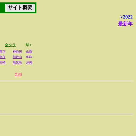
サイト概要
>2022
最新年
全クラ
県Ｌ
東京
神奈川
山梨
奈良
和歌山
鳥取
宮崎
鹿児島
沖縄
九州