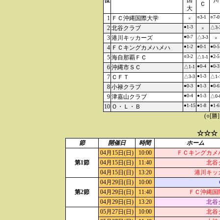
位
国
川
Ｃ
大
○3-1
○7-0
1
ＦＣ沖縄国際大学
×
●1-3
2
北谷クラブ
△3-
×
●0-7
3
港川キッカーズ
△3-3
×
●1-2
●0-1
●0-5
4
ＦＣキングカメハメハ
○3-2
●2-5
5
海自那覇ＦＣ
△1-1
●0-4
●0-3
6
沖縄市ＳＣ
△1-1
●1-3
7
ＣＦＴ
△3-3
△1-
●0-3
●1-3
●0-6
8
小禄クラブ
●0-4
●1-3
9
津嘉山クラブ
△0-
●1-15
●1-8
●1-6
10
Ｏ・Ｌ・Ｂ
(○[勝
☆☆☆
節
開催日
時間
ホーム
04月15日(日)
10:00
ＦＣキングカメ
第1節
04月15日(日)
11:40
北谷
04月15日(日)
13:20
港川キッ
04月29日(日)
10:00
第2節
04月29日(日)
11:40
ＦＣ沖縄国
04月29日(日)
13:20
北谷
05月27日(日)
10:00
北谷