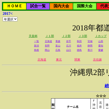
ＨＯＭＥ
試合一覧
国内大会
国際大会
代表
2017<
2018年
天皇杯
Ｊ１部
Ｊ２部
Ｊ３部
Ｊカップ
一覧
北海道
青森
岩手
秋田
宮城
山形
新潟
長野
富山
石川
福井
静岡
愛知
島根
岡山
広島
山口
徳島
香川
愛媛
北海道
東北
関東
北信越
沖縄県2部
総
☆☆☆ 
Ｆ
北
順
沖
港
チーム名
谷