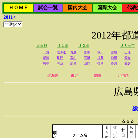
ＨＯＭＥ
試合一覧
国内大会
国際大会
代表
2011<
2012年
天皇杯
Ｊ１部
Ｊ２部
Ｊカップ
一覧
北海道
青森
岩手
秋田
宮城
山形
新潟
長野
富山
石川
福井
静岡
愛知
島根
岡山
広島
山口
徳島
香川
愛媛
北海道
東北
関東
北信越
広島
総
☆☆☆ 
Ｓ
佐
広
廿
順
Ｒ
川
島
チーム名
日