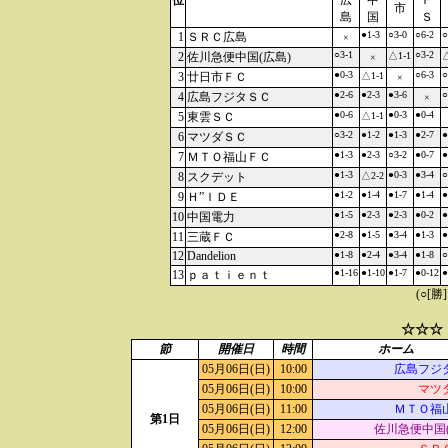
位
広
中
Ｆ
市
島
国
Ｓ
●1-3
○3-0
○6-2
○
1
ＳＲＣ広島
×
○3-1
○3-2
2
佐川急便中国(広島)
△1-1
△
×
●0-3
○6-3
○
3
廿日市ＦＣ
△1-1
×
●2-6
●2-3
●3-6
○
4
広島フジタＳＣ
×
●0-6
●0-3
●0-4
5
東雲ＳＣ
△1-1
○3-2
●1-2
●1-3
●2-7
●
6
マツダＳＣ
●1-3
●2-3
○3-2
●0-7
●
7
ＭＴＯ福山ＦＣ
●1-3
●0-3
●3-4
○
8
スクデット
△2-2
●1-2
●1-4
●1-7
●1-4
●
9
Ｈ”ＩＤＥ
●1-5
●2-3
●2-3
●0-2
●
10
中国電力
●2-8
●1-5
●3-4
●1-3
●
11
三蔵ＦＣ
12
Dandelion
●1-8
●2-4
●3-4
●1-8
○
●1-16
●1-10
●1-7
●0-12
●
13
ｐａｔｉｅｎｔ
(○[勝
☆☆☆
節
開催日
時間
ホーム
05月06日(日)
10:00
広島フジ
05月06日(日)
10:00
マツ
05月06日(日)
11:00
ＭＴＯ福
第1日
05月06日(日)
12:00
佐川急便中国(