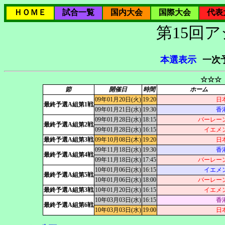
ＨＯＭＥ
試合一覧
国内大会
国際大会
代表
第15回
本選表示
一次
☆☆☆
節
開催日
時間
ホーム
09年01月20日(火)
19:20
日
最終予選A組第1戦
09年01月21日(水)
19:30
香
09年01月28日(水)
18:15
バーレー
最終予選A組第2戦
09年01月28日(水)
16:15
イエメ
最終予選A組第3戦
09年10月08日(木)
19:20
日
09年11月18日(水)
19:30
香
最終予選A組第4戦
09年11月18日(水)
17:45
バーレー
10年01月06日(水)
16:15
イエメ
最終予選A組第5戦
10年01月06日(水)
18:00
バーレー
最終予選A組第3戦
10年01月20日(水)
16:15
イエメ
10年03月03日(水)
16:15
香
最終予選A組第6戦
10年03月03日(水)
19:00
日