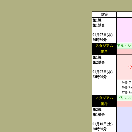
試合
第1戦
第1試合
01月07日(水)
20時30分
スタジアム
アル・シャ
備考
第1戦
第2試合
ウ
01月07日(水)
23時00分
24分
ア
50分
Ra
57分
Sa
スタジアム
プリンス・
備考
第2戦
第1試合
01月10日(土)
20時30分