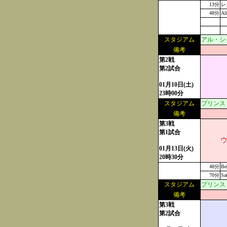
13分
レ
48分
Al
スタジアム
アル・シャ
備考
第2戦
第2試合
01月10日(土)
23時00分
スタジアム
プリンス・
備考
第3戦
第1試合
ウ
01月13日(火)
20時30分
48分
Be
70分
Sa
スタジアム
プリンス・
備考
第3戦
第2試合