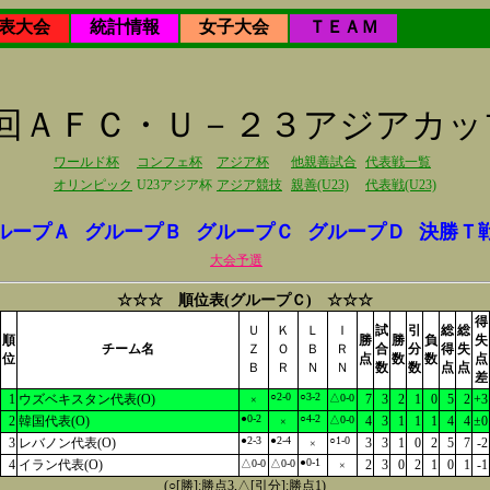
表大会
統計情報
女子大会
ＴＥＡＭ
第7回ＡＦＣ・Ｕ－２３アジアカ
ワールド杯
コンフェ杯
アジア杯
他親善試合
代表戦一覧
オリンピック
U23アジア杯
アジア競技
親善(U23)
代表戦(U23)
ループＡ
グループＢ
グループＣ
グループＤ
決勝Ｔ
大会予選
☆☆☆ 順位表(グループＣ) ☆☆☆
得
Ｕ
Ｋ
Ｌ
Ｉ
試
引
総
総
順
勝
勝
負
失
チーム名
Ｚ
Ｏ
Ｂ
Ｒ
合
分
得
失
位
点
数
数
点
Ｂ
Ｒ
Ｎ
Ｎ
数
数
点
点
差
○2-0
○3-2
1
ウズベキスタン代表(O)
△0-0
7
3
2
1
0
5
2
+3
×
●0-2
○4-2
2
韓国代表(O)
△0-0
4
3
1
1
1
4
4
±0
×
●2-3
●2-4
○1-0
3
レバノン代表(O)
3
3
1
0
2
5
7
-2
×
●0-1
4
イラン代表(O)
△0-0
△0-0
2
3
0
2
1
0
1
-1
×
(○[勝]:勝点3,△[引分]:勝点1)