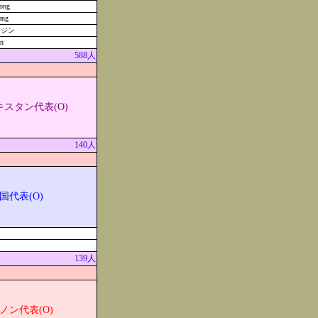
ong
ang
ンジン
n
588人
スタン代表(O)
140人
国代表(O)
139人
ノン代表(O)