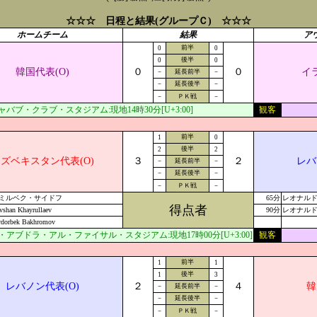
☆☆☆ 日程と結果(グループＣ) ☆☆☆
ホームチーム
結果
ア
前半
0
0
後半
0
0
韓国代表(O)
０
０
イ
－
延長前半
－
－
延長後半
－
－
ＰＫ戦
－
バブ・クラブ・スタジアム:現地14時30分[U+3:00]
観客
前半
1
0
後半
2
2
ズベキスタン代表(O)
３
２
レバ
－
延長前半
－
－
延長後半
－
－
ＰＫ戦
－
ミルベク・サイドフ
65分
レオナル
得点者
vshan Khayrullaev
90分
レオナルド
rdorbek Bakhromov
アブドラ・アル・ファイサル・スタジアム:現地17時00分[U+3:00]
観客
前半
1
1
後半
1
3
レバノン代表(O)
２
４
韓
－
延長前半
－
－
延長後半
－
－
ＰＫ戦
－