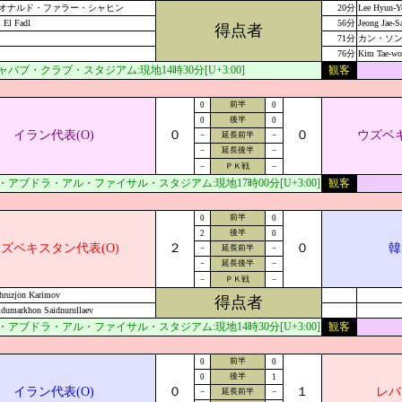
オナルド・ファラー・シャヒン
20分
Lee Hyun-Y
i El Fadl
56分
Jeong Jae-S
得点者
71分
カン・ソ
76分
Kim Tae-wo
バブ・クラブ・スタジアム:現地14時30分[U+3:00]
観客
前半
0
0
後半
0
0
イラン代表(O)
０
０
ウズベキ
－
延長前半
－
－
延長後半
－
－
ＰＫ戦
－
アブドラ・アル・ファイサル・スタジアム:現地17時00分[U+3:00]
観客
前半
0
0
後半
2
0
ズベキスタン代表(O)
２
０
韓
－
延長前半
－
－
延長後半
－
－
ＰＫ戦
－
hruzjon Karimov
得点者
idumarkhon Saidnurullaev
アブドラ・アル・ファイサル・スタジアム:現地14時30分[U+3:00]
観客
前半
0
0
後半
0
1
イラン代表(O)
０
１
レバ
－
延長前半
－