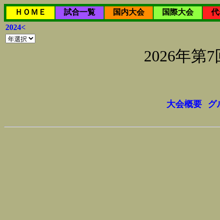
ＨＯＭＥ
試合一覧
国内大会
国際大会
代
2024<
2026年
大会概要
グ