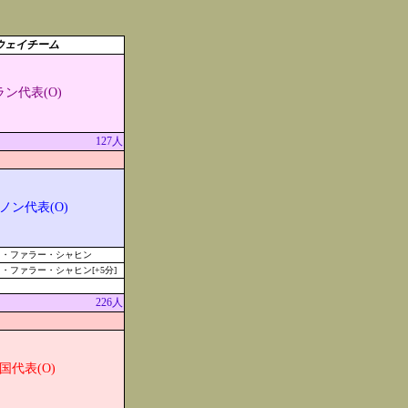
ウェイチーム
ラン代表(O)
127人
ノン代表(O)
ド・ファラー・シャヒン
・ファラー・シャヒン[+5分]
226人
国代表(O)