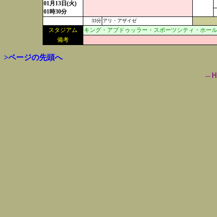
01月13日(火)
01時30分
33分
アリ・アザイゼ
スタジアム
キング・アブドゥッラー・スポーツシティ・ホール・スタ
備考
>ページの先頭へ
--