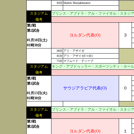
44分
Marlen Murzakhmatov
スタジアム
プリンス・アブドラ・アル・ファイサル・スタジアム:現地
備考
第2戦
第2試合
ヨルダン代表(O)
３
01月10日(土)
01時30分
38分
アリ・アザイゼ
45分
アリ・アザイゼ[+1分]
73分
マフムード・ディーブ
スタジアム
キング・アブドゥッラー・スポーツシティ・ホール・スタ
備考
第3戦
第1試合
サウジアラビア代表(O)
０
01月13日(火)
01時30分
スタジアム
プリンス・アブドラ・アル・ファイサル・スタジアム:現地
備考
第3戦
第2試合
ヨルダン代表(O)
１