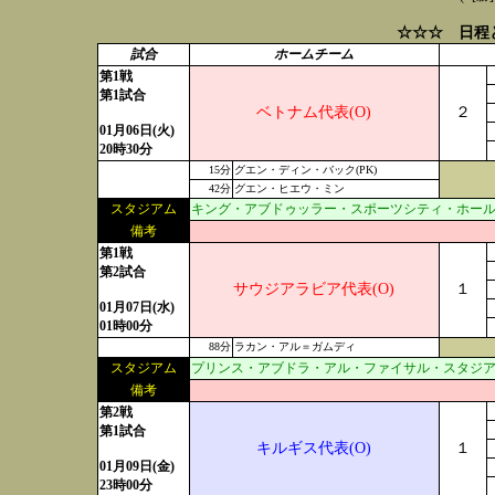
☆☆☆ 日程
試合
ホームチーム
第1戦
第1試合
ベトナム代表(O)
２
01月06日(火)
20時30分
15分
グエン・ディン・バック(PK)
42分
グエン・ヒエウ・ミン
スタジアム
キング・アブドゥッラー・スポーツシティ・ホール・スタ
備考
第1戦
第2試合
サウジアラビア代表(O)
１
01月07日(水)
01時00分
88分
ラカン・アル＝ガムディ
スタジアム
プリンス・アブドラ・アル・ファイサル・スタジアム:現地
備考
第2戦
第1試合
キルギス代表(O)
１
01月09日(金)
23時00分