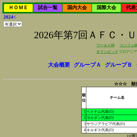
ＨＯＭＥ
試合一覧
国内大会
国際大会
代表
2024<
2026年第7回ＡＦＣ
ワールド杯
コンフェ
オリンピック
U23アジ
大会概要
グループＡ
グループＢ
☆☆☆ 順
順
チーム名
位
1
ベトナム代表(O)
2
ヨルダン代表(O)
3
サウジアラビア代表(O)
4
キルギス代表(O)
(○[勝