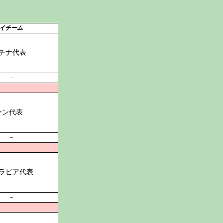
イチーム
チナ代表
－
ーン代表
－
ラビア代表
－