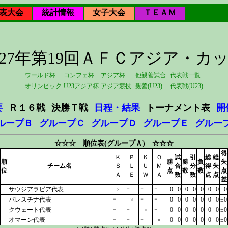
表大会
統計情報
女子大会
ＴＥＡＭ
027年第19回ＡＦＣアジア・カ
ワールド杯
コンフェ杯
アジア杯
他親善試合
代表戦一覧
オリンピック
U23アジア杯
アジア競技
親善(U23)
代表戦(U23)
要
Ｒ１６戦
決勝Ｔ戦
日程・結果
トーナメント表
開
ループＢ
グループＣ
グループＤ
グループＥ
グルー
☆☆☆ 順位表(グループＡ) ☆☆☆
得
Ｋ
Ｐ
Ｋ
Ｏ
試
引
総
総
順
勝
勝
負
失
チーム名
Ｓ
Ｌ
Ｕ
Ｍ
合
分
得
失
位
点
数
数
点
Ａ
Ｅ
Ｗ
Ａ
数
数
点
点
差
サウジアラビア代表
－
－
－
0
0
0
0
0
0
0
±0
×
パレスチナ代表
－
－
－
0
0
0
0
0
0
0
±0
×
クウェート代表
－
－
－
0
0
0
0
0
0
0
±0
×
オマーン代表
－
－
－
0
0
0
0
0
0
0
±0
×