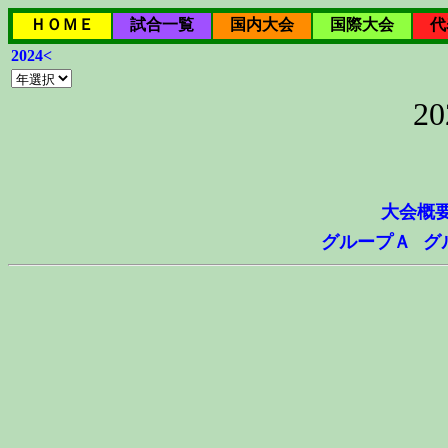
ＨＯＭＥ
試合一覧
国内大会
国際大会
代
2024<
2
大会概
グループＡ
グ