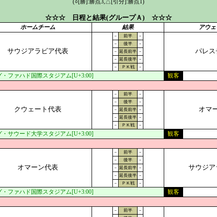
(○[勝]:勝点3,△[引分]:勝点1)
☆☆☆ 日程と結果(グループＡ) ☆☆☆
ホームチーム
結果
アウェ
－
前半
－
－
後半
－
サウジアラビア代表
パレス
－
延長前半
－
－
延長後半
－
－
ＰＫ戦
－
・ファハド国際スタジアム[U+3:00]
観客
－
前半
－
－
後半
－
クウェート代表
オマ
－
延長前半
－
－
延長後半
－
－
ＰＫ戦
－
・サウード大学スタジアム[U+3:00]
観客
－
前半
－
－
後半
－
オマーン代表
サウジア
－
延長前半
－
－
延長後半
－
－
ＰＫ戦
－
・ファハド国際スタジアム[U+3:00]
観客
－
前半
－