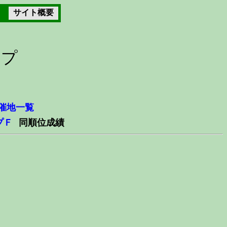
サイト概要
ップ
催地一覧
プＦ
同順位成績