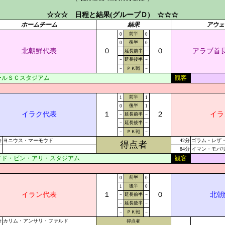
☆☆☆ 日程と結果(グループＤ) ☆☆☆
ホームチーム
結果
アウェ
前半
0
0
後半
0
0
北朝鮮代表
０
０
アラブ首
－
延長前半
－
－
延長後半
－
－
ＰＫ戦
－
ールＳＣスタジアム
観客
前半
1
1
後半
0
1
イラク代表
１
２
イラ
－
延長前半
－
－
延長後半
－
－
ＰＫ戦
－
分
ヨニウス・マーモウド
42分
ゴラム・レザ
得点者
84分
イマン・モバ
メド・ビン・アリ・スタジアム
観客
前半
0
0
後半
1
0
イラン代表
１
０
北朝
－
延長前半
－
－
延長後半
－
－
ＰＫ戦
－
分
カリム・アンサリ・ファルド
得点者