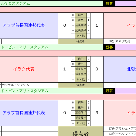
ールＳＣスタジアム
観客
前半
0
0
後半
0
1
アラブ首長国連邦代表
０
１
イラ
－
延長前半
－
－
延長後半
－
－
ＰＫ戦
－
90分
ＯＧ[+3分]
得点者
メド・ビン・アリ・スタジアム
観客
前半
1
0
後半
0
0
イラク代表
１
０
北朝
－
延長前半
－
－
延長後半
－
－
ＰＫ戦
－
分
カッラル・ジャシム
得点者
メド・ビン・アリ・スタジアム
観客
前半
0
0
後半
0
3
アラブ首長国連邦代表
０
３
イラ
－
延長前半
－
－
延長後半
－
－
ＰＫ戦
－
67分
アラシュ・ア
得点者
83分
モハッマド・