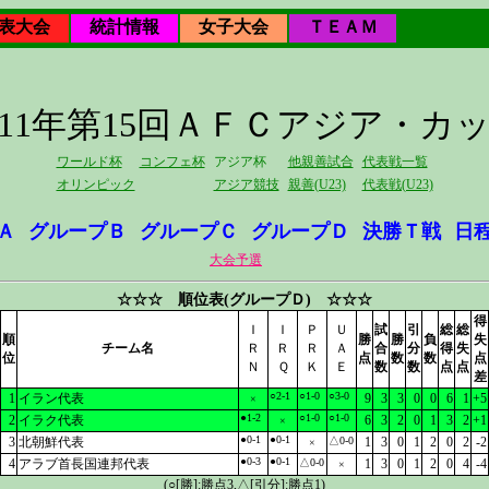
表大会
統計情報
女子大会
ＴＥＡＭ
011年第15回ＡＦＣアジア・カ
ワールド杯
コンフェ杯
アジア杯
他親善試合
代表戦一覧
オリンピック
アジア競技
親善(U23)
代表戦(U23)
Ａ
グループＢ
グループＣ
グループＤ
決勝Ｔ戦
日
大会予選
☆☆☆ 順位表(グループＤ) ☆☆☆
得
Ｉ
Ｉ
Ｐ
Ｕ
試
引
総
総
順
勝
勝
負
失
チーム名
Ｒ
Ｒ
Ｒ
Ａ
合
分
得
失
位
点
数
数
点
Ｎ
Ｑ
Ｋ
Ｅ
数
数
点
点
差
○2-1
○1-0
○3-0
1
イラン代表
9
3
3
0
0
6
1
+5
×
●1-2
○1-0
○1-0
2
イラク代表
6
3
2
0
1
3
2
+1
×
●0-1
●0-1
3
北朝鮮代表
△0-0
1
3
0
1
2
0
2
-2
×
●0-3
●0-1
4
アラブ首長国連邦代表
△0-0
1
3
0
1
2
0
4
-4
×
(○[勝]:勝点3,△[引分]:勝点1)