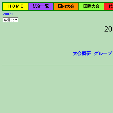
ＨＯＭＥ
試合一覧
国内大会
国際大会
代
2007<
2
大会概要
グループ