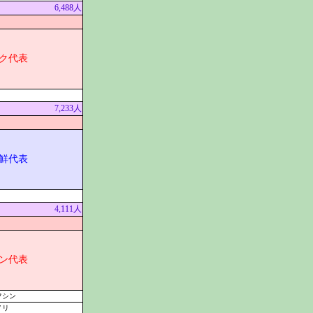
6,488人
ク代表
7,233人
鮮代表
4,111人
ン代表
フシン
ノリ