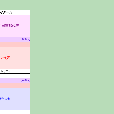
イチーム
長国連邦代表
3,639人
ン代表
・レザエイ
リ
10,478人
鮮代表