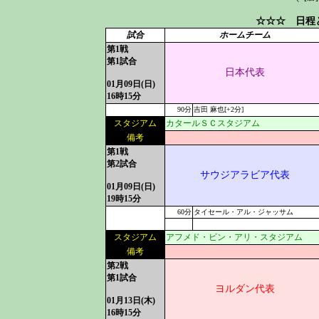
☆☆☆ 日程
試合
ホームチーム
第1戦
第1試合
日本代表
01月09日(日)
16時15分
90分
吉田 麻也[+2分]
スタジアム
カタールＳＣスタジアム
備考
第1戦
第2試合
サウジアラビア代表
01月09日(日)
19時15分
60分
タイセール・アル・ジャッサム
スタジアム
アフメド・ビン・アリ・スタジアム
備考
第2戦
第1試合
ヨルダン代表
01月13日(木)
16時15分