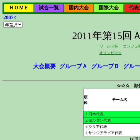
ＨＯＭＥ
試合一覧
国内大会
国際大会
代表
2007<
2011年第1
ワールド杯
コンフェ
オリンピック
大会概要
グループＡ
グループＢ
グルー
☆☆☆ 順
順
チーム名
位
1
日本代表
2
ヨルダン代表
3
シリア代表
4
サウジアラビア代表
(○[勝