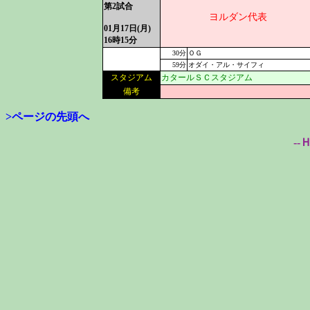
第2試合
ヨルダン代表
01月17日(月)
16時15分
30分
ＯＧ
59分
オダイ・アル・サイフィ
スタジアム
カタールＳＣスタジアム
備考
>ページの先頭へ
--