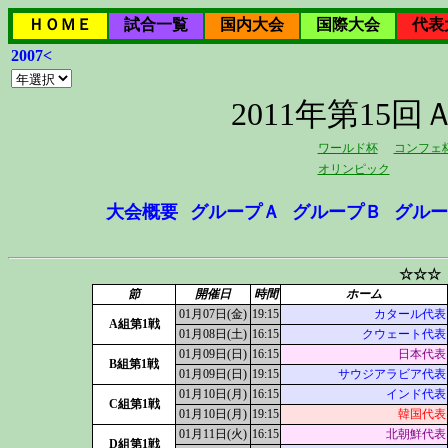
ＨＯＭＥ
試合一覧
国内大会
国際大会
代表
2007<
2011年第1
ワールド杯
コンフェ
オリンピック
大会概要
グループＡ
グループＢ
グルー
☆☆☆
節
開催日
時間
ホーム
01月07日(金)
19:15
カタール代表
A組第1戦
01月08日(土)
16:15
クウェート代表
01月09日(日)
16:15
日本代表
B組第1戦
01月09日(日)
19:15
サウジアラビア代表
01月10日(月)
16:15
インド代表
C組第1戦
01月10日(月)
19:15
韓国代表
01月11日(火)
16:15
北朝鮮代表
D組第1戦