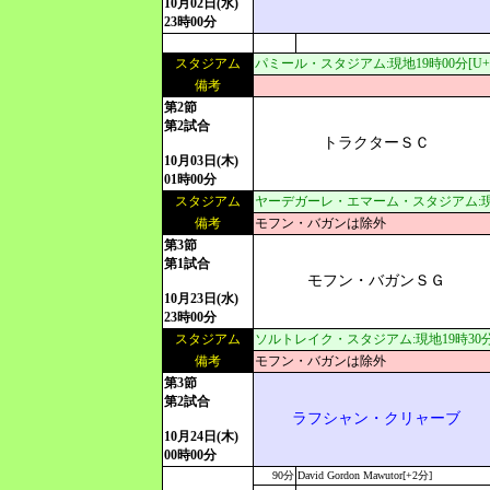
10月02日(水)
23時00分
スタジアム
パミール・スタジアム:現地19時00分[U+5:
備考
第2節
第2試合
トラクターＳＣ
10月03日(木)
01時00分
スタジアム
ヤーデガーレ・エマーム・スタジアム:現地19
備考
モフン・バガンは除外
第3節
第1試合
モフン・バガンＳＧ
10月23日(水)
23時00分
スタジアム
ソルトレイク・スタジアム:現地19時30分[U
備考
モフン・バガンは除外
第3節
第2試合
ラフシャン・クリャーブ
10月24日(木)
00時00分
90分
David Gordon Mawutor[+2分]