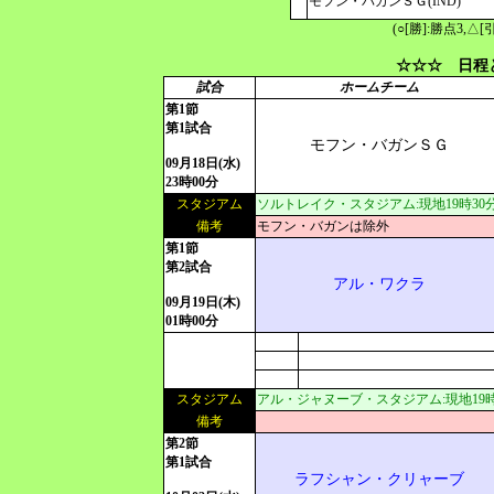
モフン・バガンＳＧ(IND)
(○[勝]:勝点3,
☆☆☆ 日程
試合
ホームチーム
第1節
第1試合
モフン・バガンＳＧ
09月18日(水)
23時00分
スタジアム
ソルトレイク・スタジアム:現地19時30分[U
備考
モフン・バガンは除外
第1節
第2試合
アル・ワクラ
09月19日(木)
01時00分
スタジアム
アル・ジャヌーブ・スタジアム:現地19時00分
備考
第2節
第1試合
ラフシャン・クリャーブ