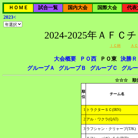
ＨＯＭＥ
試合一覧
国内大会
国際大会
代表
2023<
2024-2025年Ａ
ＩＣ杯
ＡＣ
大会概要
ＰＯ西
ＰＯ東
決勝Ｒ
グループＡ
グループＢ
グループＣ
グルー
☆☆☆ 順
順
チーム名
位
1
トラクターＳＣ(IRN)
2
アル・ワクラ(QAT)
3
ラフシャン・クリャーブ(TJK)