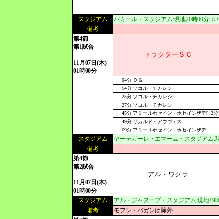
スタジアム
パミール・スタジアム:現地20時00分[U+5:
備考
第4節
第1試合
トラクターＳＣ
11月07日(木)
01時00分
04分
ＯＧ
14分
ソコル・チカレシ
25分
ソコル・チカレシ
27分
ソコル・チカレシ
45分
アミールホセイン・ホセインザデ[+2分
49分
リカルド・アウヴェス
69分
アミールホセイン・ホセインザデ
スタジアム
ヤーデガーレ・エマーム・スタジアム:現地19
備考
第4節
第2試合
アル・ワクラ
11月07日(木)
01時00分
スタジアム
アル・ジャヌーブ・スタジアム:現地19時00分
備考
モフン・バガンは除外