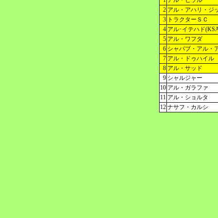
1
アル・ヒラル
2
アル・アハリ・ジ
3
トラクターＳＣ
4
アル･イテハド(KSA
5
アル・ワフダ
6
シャバブ・アル・
7
アル・ドゥハイル
8
アル・サッド
9
シャルジャー
10
アル・ガラファ
11
アル・ショルタ
12
ナサフ・カルシ