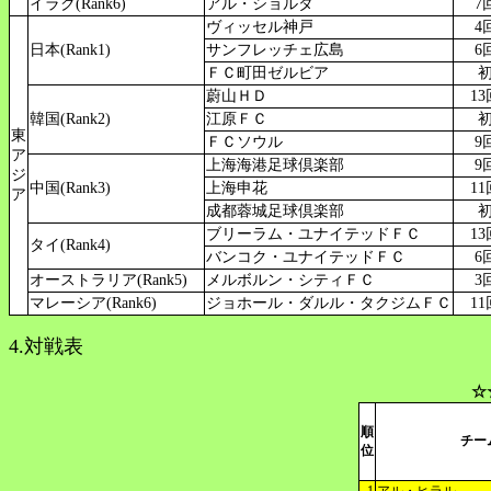
イラク(Rank6)
アル・ショルタ
7
ヴィッセル神戸
4
日本(Rank1)
サンフレッチェ広島
6
ＦＣ町田ゼルビア
蔚山ＨＤ
13
韓国(Rank2)
江原ＦＣ
東
ＦＣソウル
9
ア
上海海港足球倶楽部
9
ジ
中国(Rank3)
上海申花
11
ア
成都蓉城足球倶楽部
ブリーラム・ユナイテッドＦＣ
13
タイ(Rank4)
バンコク・ユナイテッドＦＣ
6
オーストラリア(Rank5)
メルボルン・シティＦＣ
3
マレーシア(Rank6)
ジョホール・ダルル・タクジムＦＣ
11
4.対戦表
☆
順
チー
位