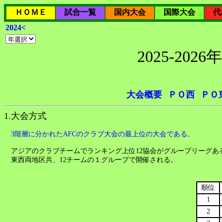
ＨＯＭＥ
試合一覧
国内大会
国際大会
代
2024<
2025-2
大会概要
ＰＯ西
ＰＯ
1.大会方式
3階層に分かれたAFCのクラブ大会の最上位の大会である。
アジアのクラブチームでランキング上位12協会がグループリーグあ
東西両地区共、12チームの１グループで開催される。
順位
1
2