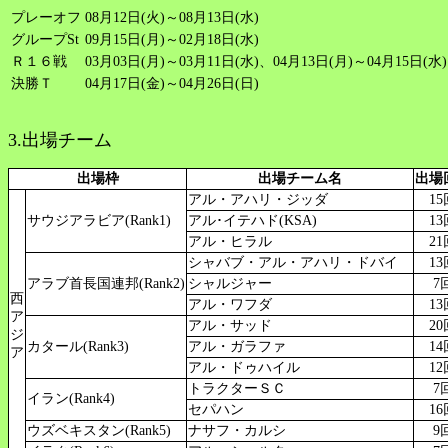
プレーオフ
08月12日(火)～08月13日(水)
グループSt
09月15日(月)～02月18日(水)
Ｒ１６戦
03月03日(月)～03月11日(水)、04月13日(月)～04月15日(水)
決勝Ｔ
04月17日(金)～04月26日(日)
3.出場チーム
出場枠
出場チーム名
出場
アル・アハリ・ジッダ
15
サウジアラビア(Rank1)
アル･イテハド(KSA)
13
アル・ヒラル
21
シャバブ・アル・アハリ・ドバイ
13
アラブ首長国連邦(Rank2)
シャルジャー
7
西
アル・ワフダ
13
ア
アル・サッド
20
ジ
カタール(Rank3)
アル・ガラファ
14
ア
アル・ドゥハイル
12
トラクターＳＣ
7
イラン(Rank4)
セパハン
16
ウズベキスタン(Rank5)
ナサフ・カルシ
9