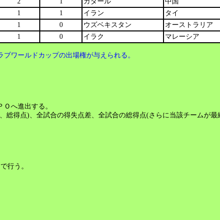
2
1
カタール
中国
1
1
イラン
タイ
1
0
ウズベキスタン
オーストラリア
1
0
イラク
マレーシア
ラブワールドカップの出場権が与えられる。
ＰＯへ進出する。
総得点)、全試合の得失点差、全試合の総得点(さらに当該チームが最
催で行う。