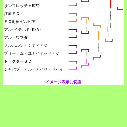
┗━━
┘　　　　　
┃
サンフレッチェ広島

───┘　　　　　　　　
┃
┗━━
江原ＦＣ

───┐　　　　　　　　│
┏━━┓　　　　　
│
ＦＣ町田ゼルビア

━━━┛　　┃　　　　　
│
┗━━┓　　
│
アル･イテハド(KSA)

━━━┓　　
│　　
┃　　
│
┗━━
┘　　
┃　　
│
アル・ワフダ

───┘　　　　　
┃　　
│
┗━━
┘
メルボルン・シティＦＣ

───┐　　　　　│
┏━━
┐　　│
ブリーラム・ユナイテッドＦＣ

━━━┛　　
│　　│
┏━━
┘
トラクターＳＣ

───┐　　
┃
┏━━┛
━━━┛
イメージ表示に切換