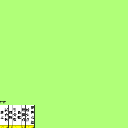
☆☆
得
試
引
総
総
勝
勝
負
失
合
分
得
失
点
数
数
点
数
数
点
点
差