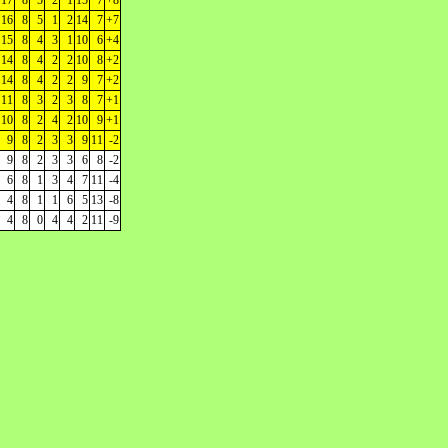
17
8
5
2
1
15
7
+8
16
8
5
1
2
14
7
+7
15
8
4
3
1
10
6
+4
14
8
4
2
2
10
8
+2
14
8
4
2
2
9
7
+2
11
8
3
2
3
8
7
+1
10
8
2
4
2
10
9
+1
9
8
2
3
3
9
11
-2
9
8
2
3
3
6
8
-2
6
8
1
3
4
7
11
-4
4
8
1
1
6
5
13
-8
4
8
0
4
4
2
11
-9