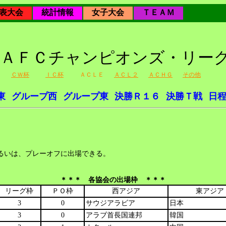
表大会
統計情報
女子大会
ＴＥＡＭ
026年ＡＦＣチャンピオンズ・リ
ＣＷ杯
ＩＣ杯
ＡＣＬＥ
ＡＣＬ２
ＡＣＨＧ
その他
東
グループ西
グループ東
決勝Ｒ１６
決勝Ｔ戦
日
るいは、プレーオフに出場できる。
＊＊＊ 各協会の出場枠 ＊＊＊
リーグ枠
ＰＯ枠
西アジア
東アジア
3
0
サウジアラビア
日本
3
0
アラブ首長国連邦
韓国