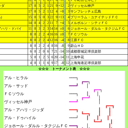
22
8
7
1
0
17
6
+11
1
ＦＣ町田ゼルビア
ッダ
17
8
5
2
1
21
9
+12
2
ヴィッセル神戸
17
8
5
2
1
12
4
+8
3
サンフレッチェ広島
)
15
8
5
0
3
22
9
+13
4
ブリーラム・ユナイテッドＦＣ
14
8
4
2
2
11
7
+4
5
メルボルン・シティＦＣ
アハリ・ドバイ
11
8
3
2
3
14
14
±0
6
ジョホール・ダルル・タクジムＦＣ
8
8
2
2
4
16
16
±0
7
ＦＣソウル
8
8
2
2
4
12
16
-4
8
江原ＦＣ
8
8
2
2
4
8
16
-8
9
蔚山ＨＤ
6
8
2
0
6
7
21
-14
10
成都蓉城足球倶楽部
5
8
1
2
5
6
20
-14
11
上海申花
4
8
1
1
6
9
17
-8
12
上海海港足球倶楽部
☆☆☆ トーナメント表 ☆☆☆
アル・ヒラル

───┐
┏━━
┐
アル・サッド

━━━┛　　
│
┏━━
┐
ＦＣソウル

───┐　　
┃　　
│
┏━━┛　　
│
ヴィッセル神戸

━━━┛　　　　　
│
┏━━┓
アル・アハリ・ジッダ

━━━┓　　　　　┃　　┃
┗━━┓　　┃　　┃
アル・ドゥハイル

───┘　　
┃　　┃　　┃
┗━━┛　　┃
ジョホール・ダルル・タクジムＦＣ

━━━┓　　
│　　　　　
┃