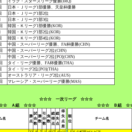
回
イラク・スターズリーグ優勝(IRQ)
回
日本・Ｊリーグ1部優勝、天皇杯優勝
回
日本・Ｊリーグ1部2位
初
日本・Ｊリーグ1部3位
回
韓国・Ｋリーグ1部優勝(KOR)
初
韓国・Ｋリーグ1部2位(KOR)
回
韓国・Ｋリーグ1部4位(KOR)
回
中国・スーパーリーグ優勝、FA杯優勝(CHN)
回
中国・スーパーリーグ2位(CHN)
初
中国・スーパーリーグ2位[PO](CHN)
回
タイ・リーグ優勝、FA杯優勝(THA)
回
タイ・リーグ2位[PO](THA)
回
オーストラリア・リーグ2位(AUS)
回
マレーシア・スーパーリーグ優勝(MAS)
☆☆☆ 一次リーグ ☆☆☆
☆☆ Ａ組 ☆☆☆
☆☆☆ Ｂ組 ☆
得
試
引
総
総
勝
勝
負
失
順
ム名
合
分
得
失
チーム名
点
数
数
点
位
数
数
点
点
差