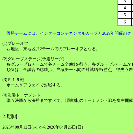
3
4
5
6
優勝チームには、インターコンチネンタルカップと2029年開催のク
(1)プレーオフ
西地区、東地区共2チームでのプレーオフとなる。
(2)グループステージ(予選リーグ)
各グループ12チームで各チーム全8戦を行う。各グループ8チームが
順位は、全試合の総勝点、当該チーム間の対戦結果(勝点、得失点差、
(3)Ｒ１６戦
ホーム＆アウェイで対戦する。
(4)決勝トーナメント
準々決勝から決勝まですべて、1回戦制のトーナメント戦を集中開
2.期間
2025年08月12日(火)から2026年04月26日(日)