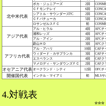
ボカ・ジュニアーズ
2回
CONM
ＣＦモンテレイ
6回
CONC
シアトル・サウンダーズFC
2回
CONC
北中米代表
ＣＦパチューカ
5回
CONC
ロサンゼルスＦＣ
初
CONM
アル・ヒラル
4回
AFCチ
浦和レッズ
4回
AFCチ
アジア代表
アル・アイン
2回
AFCチ
蔚山ＨＤ
3回
AFC
アル・アハリ
10回
CAFチャ
ウィダード・カサブランカ
3回
CAFチ
アフリカ代表
エスペランス
4回
CAF
マメロディ・サンダウンズＦＣ
2回
CAFク
オセアニア代表
オークランド・シティ
12回
OFC
開催国代表
インテル・マイアミ
初
MLSサ
4.対戦表
☆☆☆