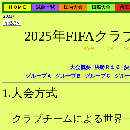
ＨＯＭＥ
試合一覧
国内大会
国際大会
代表
2023<
2025年FIFA
ＣＷ杯
ＩＣ杯
ＡＣ
大会概要
決勝Ｒ１６
決
グループＡ
グループＢ
グループＣ
グルー
1.大会方式
クラブチームによる世界一