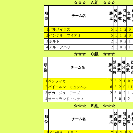
☆☆☆ Ａ組 ☆☆☆
試
引
順
勝
勝
負
チーム名
合
分
位
点
数
数
数
数
1
パルメイラス
5
3
1
2
0
2
インテル・マイアミ
5
3
1
2
0
3
ポルト
2
3
0
2
1
4
アル・アハリ
2
3
0
2
1
☆☆☆ Ｃ組 ☆☆☆
試
引
順
勝
勝
負
チーム名
合
分
位
点
数
数
数
数
1
ベンフィカ
7
3
2
1
0
2
バイエルン・ミュンヘン
6
3
2
0
1
1
3
ボカ・ジュニアーズ
2
3
0
2
1
4
オークランド・シティ
1
3
0
1
2
☆☆☆ Ｅ組 ☆☆☆
試
引
順
勝
勝
負
チーム名
合
分
位
点
数
数
数
数
1
インテル・ミラノ
7
3
2
1
0