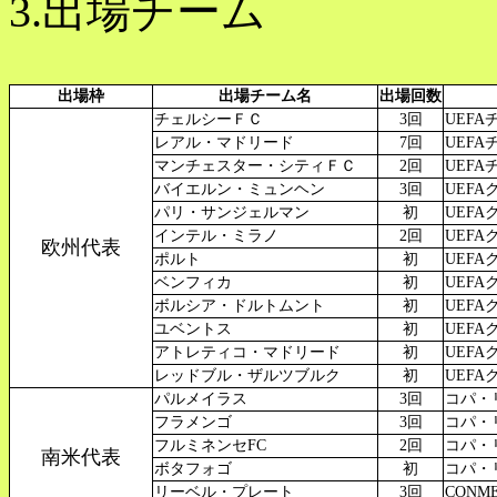
3.出場チーム
出場枠
出場チーム名
出場回数
チェルシーＦＣ
3回
UEFA
レアル・マドリード
7回
UEFAチ
マンチェスター・シティＦＣ
2回
UEFA
バイエルン・ミュンヘン
3回
UEFA
パリ・サンジェルマン
初
UEFA
インテル・ミラノ
2回
UEFA
欧州代表
ポルト
初
UEFA
ベンフィカ
初
UEFA
ボルシア・ドルトムント
初
UEFA
ユベントス
初
UEFA
アトレティコ・マドリード
初
UEFA
レッドブル・ザルツブルク
初
UEFA
パルメイラス
3回
コパ・リ
フラメンゴ
3回
コパ・リ
フルミネンセFC
2回
コパ・リ
南米代表
ボタフォゴ
初
コパ・リ
リーベル・プレート
3回
CONM