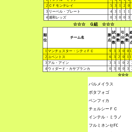
2
ＣＦモンテレイ
5
3
1
2
0
3
リーベル・プレート
4
3
1
1
1
4
浦和レッズ
0
3
0
0
3
☆☆☆ Ｇ組 ☆☆☆
試
引
順
勝
勝
負
チーム名
合
分
位
点
数
数
数
数
1
マンチェスター・シティＦＣ
9
3
3
0
0
1
2
ユベントス
6
3
2
0
1
1
3
アル・アイン
3
3
1
0
2
4
ウィダード・カサブランカ
0
3
0
0
3
☆☆☆ 
パルメイラス

ボタフォゴ

ベンフィカ

チェルシーＦＣ

インテル・ミラノ

フルミネンセFC
