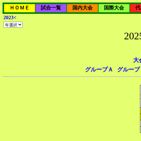
ＨＯＭＥ
試合一覧
国内大会
国際大会
代
2023<
20
大
グループＡ
グループ