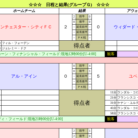
☆☆☆ 日程と結果(グループＧ) ☆☆☆
ホームチーム
結果
アウェ
前半
2
0
後半
0
0
マンチェスター・シティＦＣ
２
０
ウィダード
－
延長前半
－
－
延長後半
－
－
ＰＫ戦
－
分
フィル・フォーデン
得点者
分
ジェレミー・ドク
ーン・フィナンシャル・フィールド:現地12時00分[U-4:00]
観客
前半
0
4
後半
0
1
アル・アイン
０
５
ユベ
－
延長前半
－
－
延長後半
－
－
ＰＫ戦
－
11分
ランダル・コ
21分
フランシスコ
得点者
31分
ケナン・ユル
45分
ランダル・コロ
58分
フランシスコ
ィ・フィールド:現地21時00分[U-4:00]
観客
前半
2
1
後半
2
0