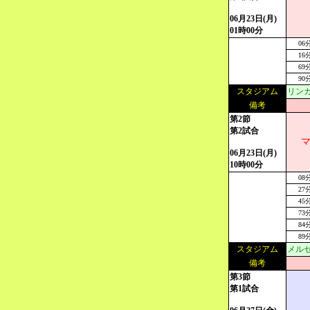
06月23日(月)
01時00分
06
16
69
90
スタジアム
リンカ
備考
第2節
第2試合
06月23日(月)
10時00分
08
27
45
73
84
89
スタジアム
メルセ
備考
第3節
第1試合