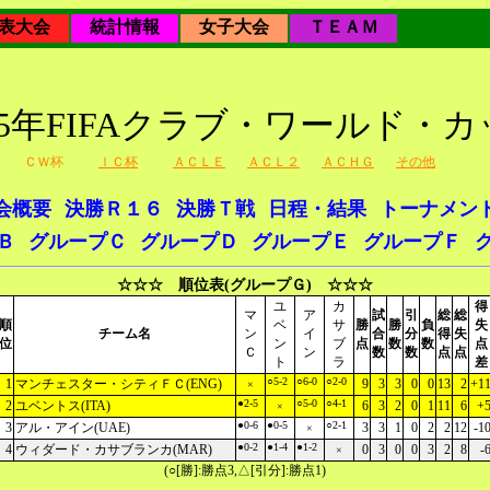
表大会
統計情報
女子大会
ＴＥＡＭ
25年FIFAクラブ・ワールド・
ＣＷ杯
ＩＣ杯
ＡＣＬＥ
ＡＣＬ２
ＡＣＨＧ
その他
会概要
決勝Ｒ１６
決勝Ｔ戦
日程・結果
トーナメン
Ｂ
グループＣ
グループＤ
グループＥ
グループＦ
☆☆☆ 順位表(グループＧ) ☆☆☆
ユ
カ
得
マ
ア
試
引
総
総
順
ベ
サ
勝
勝
負
失
チーム名
ン
イ
合
分
得
失
位
ン
ブ
点
数
数
点
Ｃ
ン
数
数
点
点
ト
ラ
差
○5-2
○6-0
○2-0
1
マンチェスター・シティＦＣ(ENG)
9
3
3
0
0
13
2
+1
×
●2-5
○5-0
○4-1
2
ユベントス(ITA)
6
3
2
0
1
11
6
+
×
●0-6
●0-5
○2-1
3
アル・アイン(UAE)
3
3
1
0
2
2
12
-1
×
●0-2
●1-4
●1-2
4
ウィダード・カサブランカ(MAR)
0
3
0
0
3
2
8
-
×
(○[勝]:勝点3,△[引分]:勝点1)