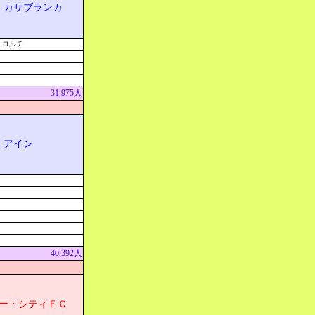
・カサブランカ
・ロルチ
31,975人
・アイン
40,392人
ー・シティＦＣ