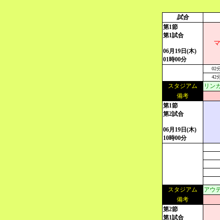
試合
第1節
第1試合
06月19日(木)
01時00分
02
42
スタジアム
リンカ
備考
第1節
第2試合
06月19日(木)
10時00分
スタジアム
アウデ
備考
第2節
第1試合