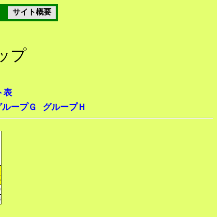
サイト概要
カップ
ト表
グループＧ
グループＨ
1
5
0
6