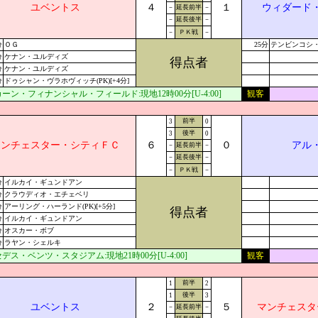
ユベントス
４
１
ウィダード
－
延長前半
－
－
延長後半
－
－
ＰＫ戦
－
分
ＯＧ
25分
テンビンコシ
分
ケナン・ユルディズ
得点者
分
ケナン・ユルディズ
分
ドゥシャン・ヴラホヴィッチ(PK)[+4分]
ーン・フィナンシャル・フィールド:現地12時00分[U-4:00]
観客
前半
3
0
後半
3
0
マンチェスター・シティＦＣ
６
０
アル
－
延長前半
－
－
延長後半
－
－
ＰＫ戦
－
分
イルカイ・ギュンドアン
分
クラウディオ・エチェベリ
分
アーリング・ハーランド(PK)[+5分]
得点者
分
イルカイ・ギュンドアン
分
オスカー・ボブ
分
ラヤン・シェルキ
デス・ベンツ・スタジアム:現地21時00分[U-4:00]
観客
前半
1
2
後半
1
3
ユベントス
２
５
マンチェスタ
－
延長前半
－