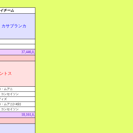
イチーム
・カサブランカ
37,446人
ントス
ロ・ムアニ
・コンセイソン
ディズ
・ムアニ[+4分]
・コンセイソン
18,161人