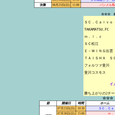
決勝
06月25日(日)
11:00
バンメル鳥
☆☆☆ 
ＳＣ．Ｃａｌｖｏ

TAKAMATSU.FC

ｍ．ｌ．ｃ

ＳＣ松江

Ｅ－ＷＩＮＧ出雲

ＴＡＩＳＨＡ　ＳＣ
フォルツァ斐川

イ
勝ち上がりの2チ
☆☆☆
節
開催日
時間
ホーム
07月23日(日)
10:30
ＳＣ．Ｃａ
07月30日(日)
15:00
ｍ．