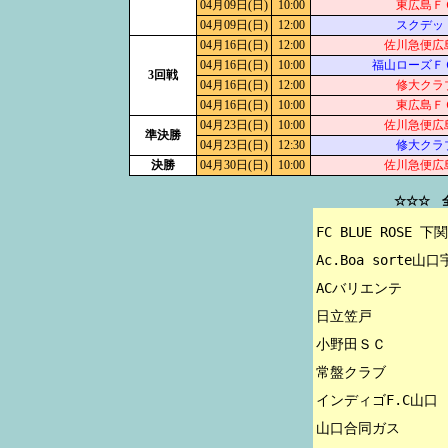
04月09日(日)
10:00
東広島Ｆ
04月09日(日)
12:00
スクデッ
04月16日(日)
12:00
佐川急便広
04月16日(日)
10:00
福山ローズＦ
3回戦
04月16日(日)
12:00
修大クラ
04月16日(日)
10:00
東広島Ｆ
04月23日(日)
10:00
佐川急便広
準決勝
04月23日(日)
12:30
修大クラ
決勝
04月30日(日)
10:00
佐川急便広
☆☆☆ 
FC BLUE ROSE 下関

Ac.Boa sorte山口
ACバリエンテ

日立笠戸

小野田ＳＣ

常盤クラブ

インディゴF.C山口
