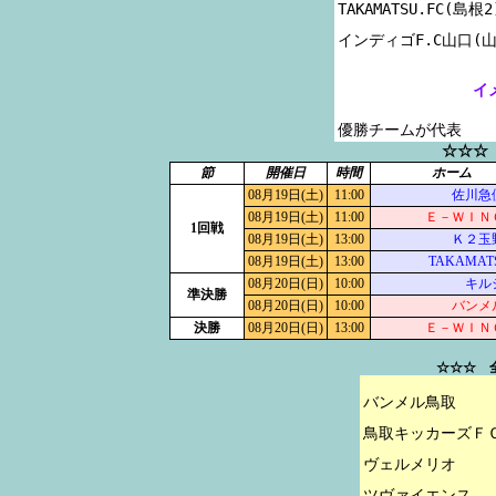
TAKAMATSU.FC(島根2)
イ
優勝チームが代表
☆☆☆
節
開催日
時間
ホーム
08月19日(土)
11:00
佐川急
08月19日(土)
11:00
Ｅ－ＷＩＮ
1回戦
08月19日(土)
13:00
Ｋ２玉
08月19日(土)
13:00
TAKAMAT
08月20日(日)
10:00
キル
準決勝
08月20日(日)
10:00
バンメ
決勝
08月20日(日)
13:00
Ｅ－ＷＩＮ
☆☆☆ 
バンメル鳥取

鳥取キッカーズＦＣ
ヴェルメリオ

ツヴァイエンス
