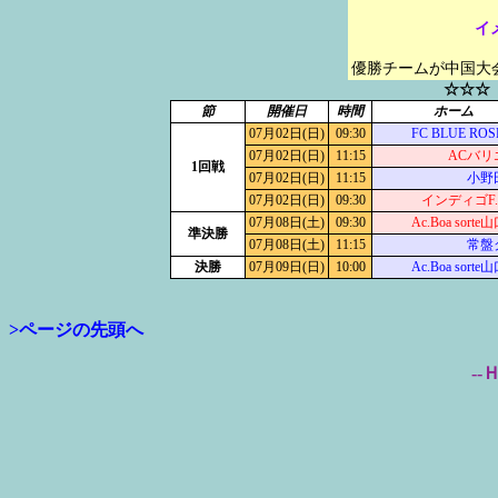
イ
優勝チームが中国大
☆☆☆
節
開催日
時間
ホーム
07月02日(日)
09:30
FC BLUE RO
07月02日(日)
11:15
ACバリ
1回戦
07月02日(日)
11:15
小野
07月02日(日)
09:30
インディゴF
07月08日(土)
09:30
Ac.Boa sort
準決勝
07月08日(土)
11:15
常盤
決勝
07月09日(日)
10:00
Ac.Boa sort
>ページの先頭へ
--