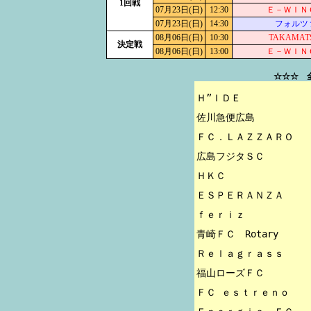
1回戦
07月23日(日)
12:30
Ｅ－ＷＩＮ
07月23日(日)
14:30
フォルツ
08月06日(日)
10:30
TAKAMAT
決定戦
08月06日(日)
13:00
Ｅ－ＷＩＮ
☆☆☆ 
Ｈ”ＩＤＥ

佐川急便広島

ＦＣ．ＬＡＺＺＡＲＯ

広島フジタＳＣ

ＨＫＣ

ＥＳＰＥＲＡＮＺＡ

ｆｅｒｉｚ

青崎ＦＣ　Rotary

Ｒｅｌａｇｒａｓｓ

福山ローズＦＣ

ＦＣ ｅｓｔｒｅｎｏ
