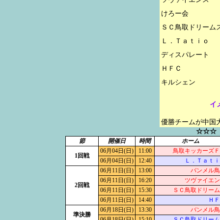
けろー会

ＳＣ鳥取ドリームス
Ｌ．Ｔａｔｉｏ

ディスパレート

ＨＦＣ

イ
優勝チームが中国
☆☆☆
節
開催日
時間
ホーム
06月04日(日)
11:00
鳥取キッカーズＦ
1回戦
06月04日(日)
12:40
Ｌ．Ｔａｔｉ
06月11日(日)
13:00
バンメル鳥
06月11日(日)
16:20
ツヴァイエン
2回戦
06月11日(日)
15:30
ＳＣ鳥取ドリーム
06月11日(日)
14:40
ＨＦ
06月18日(日)
13:30
バンメル鳥
準決勝
06月18日(日)
15:10
ＳＣ鳥取ドリーム