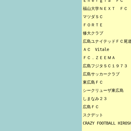
Ｅｎｅｒｇｉａ　ＦＣ

福山大学ＮＥＸＴ　ＦＣ

マツダＳＣ

ＦＯＲＴＥ

修大クラブ

広島ユナイテッドＦＣ尾道
ＡＣ　Vitale

ＦＣ．ＺＥＥＭＡ

広島フジタＳＣ１９７３

広島サッカークラブ

東広島ＦＣ

シークリューザ東広島

しまなみ２３

広島ＦＣ

スクデット
