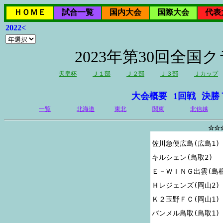
ＨＯＭＥ
試合一覧
国内大会
国際大会
代表
2022<
2023年第30回全
天皇杯
Ｊ１部
Ｊ２部
Ｊ３部
Ｊカップ
大会概要
1回戦
決勝
一覧
北海道
東北
関東
北信越
☆☆
佐川急便広島(広島1)

キルシェン(鳥取2)

Ｅ－ＷＩＮＧ出雲(島根1
Ｈレジェンズ(岡山2)

Ｋ２玉野ＦＣ(岡山1)

バンメル鳥取(鳥取1)
