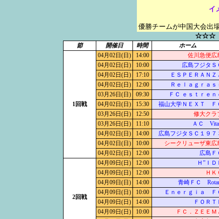
イ
優勝チームが中国大会出
☆☆☆
節
開催日
時間
ホーム
04月02日(日)
14:00
佐川急便広
04月02日(日)
10:00
広島フジタＳ
04月02日(日)
17:10
ＥＳＰＥＲＡＮＺ
04月02日(日)
12:00
Ｒｅｌａｇｒａｓ
03月26日(日)
09:30
ＦＣ ｅｓｔｒｅｎ
1回戦
04月02日(日)
15:30
福山大学ＮＥＸＴ Ｆ
03月26日(日)
12:50
修大クラ
03月26日(日)
11:10
ＡＣ Vita
04月02日(日)
14:00
広島フジタＳＣ１９７
04月02日(日)
10:00
シークリューザ東広
04月02日(日)
12:00
広島Ｆ
04月09日(日)
12:00
Ｈ”ＩＤ
04月09日(日)
12:00
ＨＫ
04月09日(日)
14:00
青崎ＦＣ Rotar
04月09日(日)
10:00
Ｅｎｅｒｇｉａ Ｆ
2回戦
04月09日(日)
14:00
ＦＯＲＴ
04月09日(日)
10:00
ＦＣ．ＺＥＥＭ