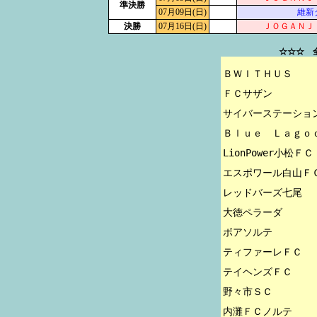
準決勝
07月09日(日)
維新
決勝
07月16日(日)
ＪＯＧＡＮＪ
☆☆☆ 
ＢＷＩＴＨＵＳ

ＦＣサザン

サイバーステーション
Ｂｌｕｅ　Ｌａｇｏｏ
LionPower小松ＦＣ

エスポワール白山ＦＣ
レッドバーズ七尾

大徳ペラーダ

ボアソルテ

ティファーレＦＣ

テイヘンズＦＣ

野々市ＳＣ

内灘ＦＣノルテ
