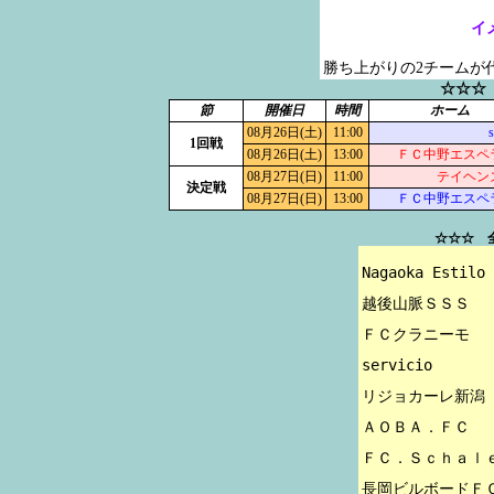
イ
勝ち上がりの2チームが
☆☆☆
節
開催日
時間
ホーム
08月26日(土)
11:00
s
1回戦
08月26日(土)
13:00
ＦＣ中野エスペ
08月27日(日)
11:00
テイヘン
決定戦
08月27日(日)
13:00
ＦＣ中野エスペ
☆☆☆ 
Nagaoka Estilo

越後山脈ＳＳＳ

ＦＣクラニーモ

servicio

リジョカーレ新潟

ＡＯＢＡ．ＦＣ

ＦＣ．Ｓｃｈａｌｅ