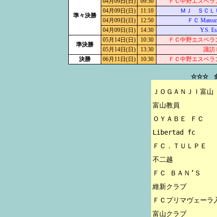
04月09日(日)
09:30
ＦＣ中野エスペラ
04月09日(日)
11:10
ＭＪ ＳＣＬ
準々決勝
04月09日(日)
12:50
ＦＣ Matsum
04月09日(日)
14:30
Y.S. Es
05月14日(日)
10:30
ＦＣ中野エスペラ
準決勝
05月14日(日)
13:30
諏訪
決勝
06月11日(日)
10:30
ＦＣ中野エスペラ
☆☆☆ 
ＪＯＧＡＮＪＩ富山 
富山教員

ＯＹＡＢＥ ＦＣ

Libertad fc

ＦＣ．ＴＵＬＰＥ

不二越

ＦＣ ＢＡＮ’Ｓ

維新クラブ

ＦＣプリマヴェーラ入
富山クラブ
