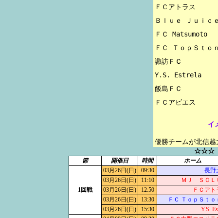
ＦＣアトラス

Ｂｌｕｅ Ｊｕｉｃｅ
ＦＣ Matsumoto

ＦＣ ＴｏｐＳｔｏｎ
諏訪ＦＣ

Y.S. Estrela

飯島ＦＣ

イ
優勝チームが北信越
☆☆☆
節
開催日
時間
ホーム
03月26日(日)
09:30
長野
03月26日(日)
11:10
ＭＪ ＳＣＬ
1回戦
03月26日(日)
12:50
ＦＣアト
03月26日(日)
13:30
ＦＣ ＴｏｐＳｔｏ
03月26日(日)
15:30
Y.S. Es