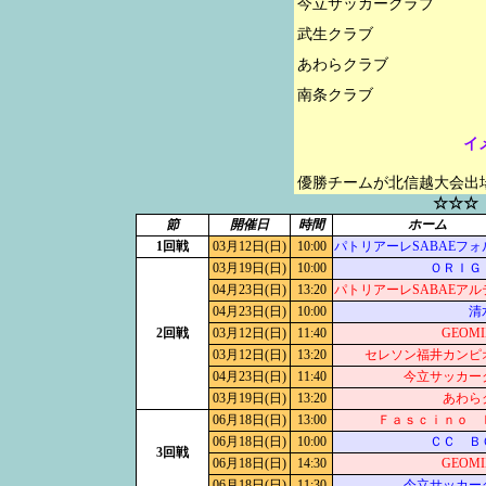
今立サッカークラブ

武生クラブ

あわらクラブ

イ
優勝チームが北信越大会出
☆☆☆
節
開催日
時間
ホーム
1回戦
03月12日(日)
10:00
パトリアーレSABAEフォ
03月19日(日)
10:00
ＯＲＩＧ
04月23日(日)
13:20
パトリアーレSABAEアル
04月23日(日)
10:00
清
2回戦
03月12日(日)
11:40
GEOM
03月12日(日)
13:20
セレソン福井カンピ
04月23日(日)
11:40
今立サッカー
03月19日(日)
13:20
あわら
06月18日(日)
13:00
Ｆａｓｃｉｎｏ 
06月18日(日)
10:00
ＣＣ Ｂ
3回戦
06月18日(日)
14:30
GEOM
06月18日(日)
11:30
今立サッカー