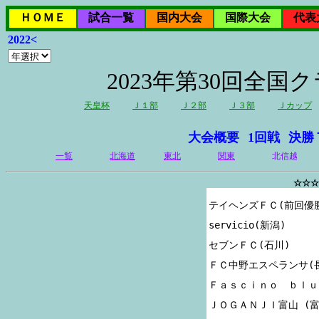
ＨＯＭＥ
試合一覧
国内大会
国際大会
代表
2022<
2023年第30回全
天皇杯
Ｊ１部
Ｊ２部
Ｊ３部
Ｊカップ
大会概要
1回戦
決勝
一覧
北海道
東北
関東
北信越
☆☆☆
テイヘンズＦＣ(前回優勝
servicio(新潟)

セブンＦＣ(石川)

ＦＣ中野エスペランサ(長
Ｆａｓｃｉｎｏ　ｂｌｕ(