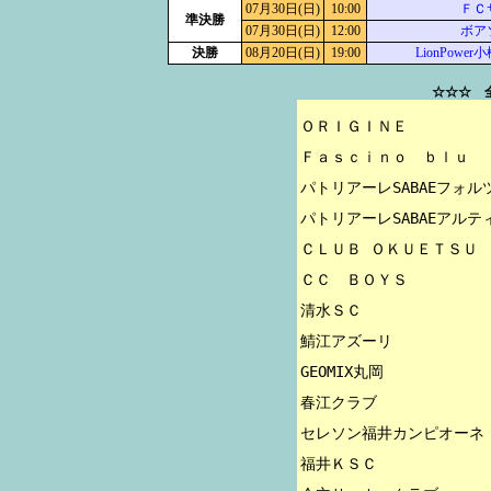
07月30日(日)
10:00
ＦＣ
準決勝
07月30日(日)
12:00
ボア
決勝
08月20日(日)
19:00
LionPowe
☆☆☆ 
ＯＲＩＧＩＮＥ

Ｆａｓｃｉｎｏ　ｂｌｕ

パトリアーレSABAEフォルツ
パトリアーレSABAEアルティ
ＣＬＵＢ ＯＫＵＥＴＳＵ

ＣＣ　ＢＯＹＳ

清水ＳＣ

鯖江アズーリ

GEOMIX丸岡

春江クラブ

セレソン福井カンピオーネ

福井ＫＳＣ
