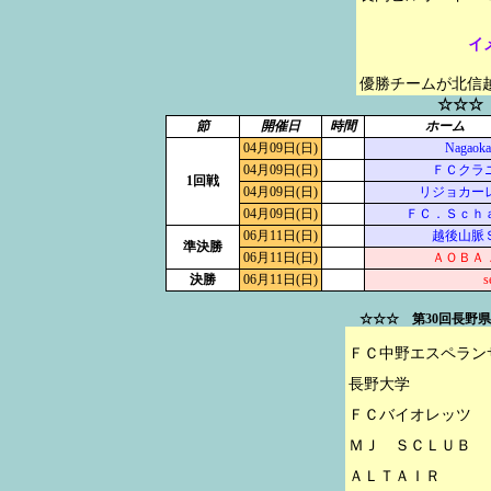
イ
優勝チームが北信
☆☆☆
節
開催日
時間
ホーム
04月09日(日)
Nagaoka 
04月09日(日)
ＦＣクラ
1回戦
04月09日(日)
リジョカー
04月09日(日)
ＦＣ．Ｓｃｈ
06月11日(日)
越後山脈
準決勝
06月11日(日)
ＡＯＢＡ
決勝
06月11日(日)
s
☆☆☆ 第30回長野
ＦＣ中野エスペランサ
長野大学

ＦＣバイオレッツ

ＭＪ　ＳＣＬＵＢ

ＡＬＴＡＩＲ
