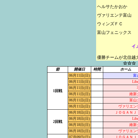
ヘルサたかおか

ヴァリエンテ富山

ウィンズＦＣ

イ
優勝チームが北信越
☆☆☆
節
開催日
時間
ホーム
06月11日(日)
富
06月11日(日)
Libe
06月11日(日)
1回戦
06月11日(日)
維新
06月11日(日)
富山
06月11日(日)
ヴァリエン
06月18日(日)
ＪＯＧＡＮＪ
06月18日(日)
Libe
2回戦
06月18日(日)
維新
06月18日(日)
ヴァリエン
07月09日(日)
ＪＯＧＡＮＪ