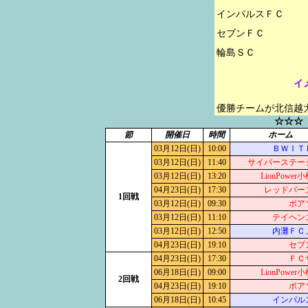
インパルスＦＣ

セブンＦＣ

イ
優勝チームが北信越
☆☆☆
節
開催日
時間
ホーム
03月12日(日)
10:00
ＢＷＩＴ
03月12日(日)
11:40
サイバーステー
03月12日(日)
13:20
LionPowe
04月23日(日)
17:30
レッドバー
1回戦
03月12日(日)
09:30
ボア
03月12日(日)
11:10
テイヘン
03月12日(日)
12:50
内灘ＦＣ
04月23日(日)
19:10
セブ
04月23日(日)
17:30
ＦＣ
06月18日(日)
09:00
LionPowe
2回戦
04月23日(日)
19:10
ボア
06月18日(日)
10:45
インパル