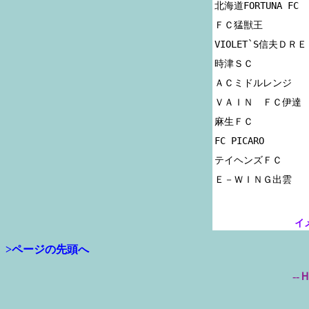
北海道FORTUNA FC

ＦＣ猛獣王

VIOLET`S信夫ＤＲＥ
時津ＳＣ

ＡＣミドルレンジ

ＶＡＩＮ　ＦＣ伊達

麻生ＦＣ

FC PICARO

テイヘンズＦＣ

イ
>ページの先頭へ
--