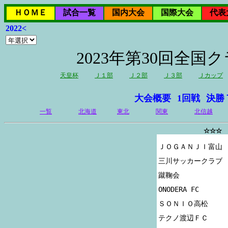
ＨＯＭＥ
試合一覧
国内大会
国際大会
代表
2022<
2023年第30回全
天皇杯
Ｊ１部
Ｊ２部
Ｊ３部
Ｊカップ
大会概要
1回戦
決勝
一覧
北海道
東北
関東
北信越
☆☆☆ 
ＪＯＧＡＮＪＩ富山 

三川サッカークラブ

蹴鞠会

ONODERA FC

ＳＯＮＩＯ高松

テクノ渡辺ＦＣ
