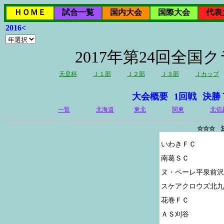
ＨＯＭＥ
試合一覧
国内大会
国際大会
代表
2016<
2017年第24回全
天皇杯
Ｊ１部
Ｊ２部
Ｊ３部
Ｊカップ
大会概要
1回戦
決勝
一覧
北海道
東北
関東
北信
☆☆☆ 
いわきＦＣ

南葛ＳＣ

ヌ・ペーレ平泉前沢

スケアクロウズ北九
花巻ＦＣ

ＡＳ刈谷
