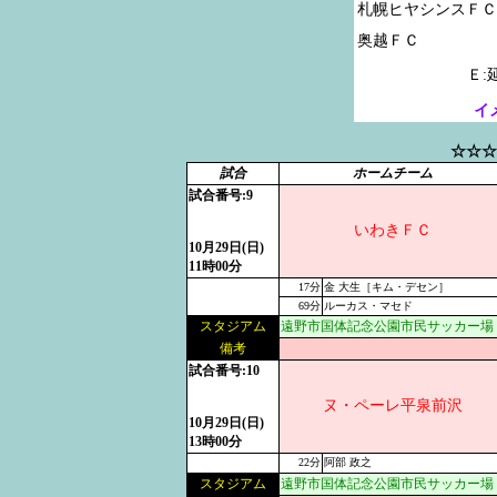
札幌ヒヤシンスＦＣ

Ｅ:
イ
☆☆☆
試合
ホームチーム
試合番号:9
いわきＦＣ
10月29日(日)
11時00分
17分
金 大生［キム・デセン］
69分
ルーカス・マセド
スタジアム
遠野市国体記念公園市民サッカー場
備考
試合番号:10
ヌ・ペーレ平泉前沢
10月29日(日)
13時00分
22分
阿部 政之
スタジアム
遠野市国体記念公園市民サッカー場