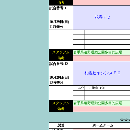
備考
試合番号:11
花巻ＦＣ
10月29日(日)
11時00分
スタジアム
岩手県遠野運動公園多目的広場
備考
試合番号:12
札幌ヒヤシンスＦＣ
10月29日(日)
13時00分
35分
中山 貢輔[+1分]
スタジアム
岩手県遠野運動公園多目的広場
備考
☆☆
試合
ホームチーム