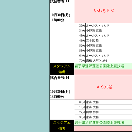
試合番号:13
いわきＦＣ
10月30日(月)
11時00分
22分
ルーカス・マセド
34分
小野瀬 恵亮
45分
ルーカス・マセド
49分
五十嵐 陸
52分
小野瀬 恵亮
55分
小野瀬 恵亮
64分
ルーカス・マセド
70分
高橋 大河[+1分]
スタジアム
岩手県遠野運動公園陸上競技場
備考
試合番号:14
ＡＳ刈谷
10月30日(月)
13時00分
09分
家森 大輔
19分
家森 大輔
27分
田中 博和
35分
家森 大輔
スタジアム
岩手県遠野運動公園陸上競技場
備考