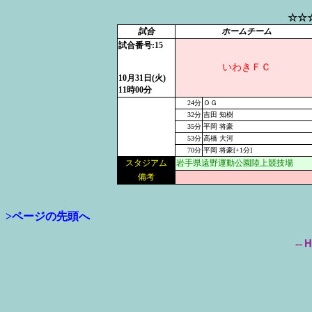
☆☆
試合
ホームチーム
試合番号:15
いわきＦＣ
10月31日(火)
11時00分
24分
ＯＧ
32分
吉田 知樹
35分
平岡 将豪
53分
高橋 大河
70分
平岡 将豪[+1分]
スタジアム
岩手県遠野運動公園陸上競技場
備考
>ページの先頭へ
--