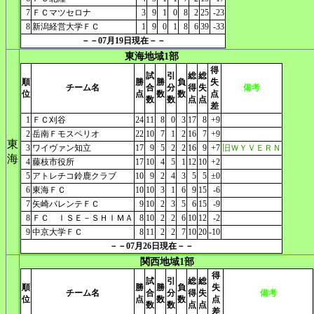
7
ＦＣマツセロナ
3
9
1
0
8
2
25
-23
8
新潟経営大学ＦＣ
1
9
0
1
8
6
39
-33
－－07月19日現在－－
東海地域1部
得
試
引
総
総
順
勝
勝
負
失
チーム名
合
分
得
失
備考
位
点
数
数
点
数
数
点
点
差
1
ＦＣ刈谷
24
11
8
0
3
17
8
+9
2
岳南Ｆモスペリオ
22
10
7
1
2
16
7
+9
東
3
ワイヴァン知立
17
9
5
2
2
16
9
+7
旧ＷＹＶＥＲＮ
海
4
藤枝市役所
17
10
4
5
1
12
10
+2
5
アトレチコ鈴鹿クラブ
10
9
2
4
3
5
5
±0
6
東海ＦＣ
10
10
3
1
6
9
15
-6
7
矢崎バレンテＦＣ
9
10
2
3
5
6
15
-9
8
ＦＣ ＩＳＥ－ＳＨＩＭＡ
8
10
2
2
6
10
12
-2
9
中京大学ＦＣ
8
11
2
2
7
10
20
-10
－－07月26日現在－－
関西地域1部
得
試
引
総
総
順
勝
勝
負
失
チーム名
合
分
得
失
備考
位
点
数
数
点
数
数
点
点
差