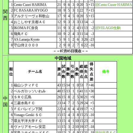
1
Cento Cuori HARIMA
21
9
6
3
0
20
5
+15
旧Cento Cuore HARIMA
2
FC BASARA HYOGO
18
9
5
3
1
22
7
+15
関
3
アルテリーヴォ和歌山
17
9
4
5
0
20
5
+15
西
4
おこしやす京都ＡＣ
12
9
3
3
3
13
14
-1
5
IKOMA FC奈良
11
9
3
2
4
11
13
-2
旧VELAGO生駒
6
飛鳥ＦＣ
10
9
2
4
3
11
14
-3
7
AS.Laranja Kyoto
5
9
1
2
6
3
26
-23
8
守山侍２０００
2
9
0
2
7
6
22
-16
－－07月05日現在－－
中国地域
得
試
引
総
総
順
勝
勝
負
失
チーム名
合
分
得
失
備考
位
点
数
数
点
数
数
点
点
差
1
福山シティＦＣ
43
15
14
1
0
53
7
+46
2
ベルガロッソいわみ
40
15
13
1
1
41
11
+30
3
ＳＲＣ広島
26
15
8
2
5
30
21
+9
中
4
三菱水島ＦＣ
23
14
7
2
5
29
24
+5
国
5
ＦＣバレイン下関
22
14
6
4
4
19
17
+2
6
Yonago Genki ＳＣ
15
15
4
3
8
15
25
-10
7
環太平洋大学ＦＣ
13
15
4
1
10
15
23
-8
8
ヴァリアモーレ安芸
11
15
3
2
10
19
37
-18
9
宮島ユナイテッドＦＣ
10
15
2
4
9
13
31
-18
旧廿日市ＦＣ