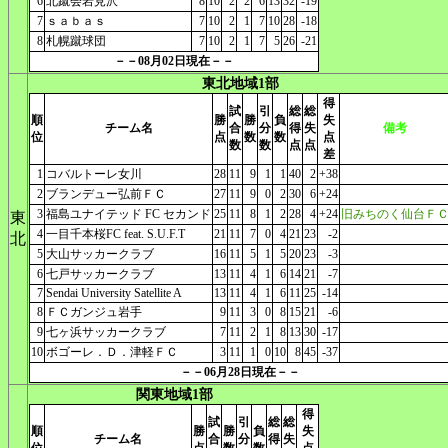
6
北蹴会岩見沢
8
10
2
2
6
13
32
-19
7
ｓａｂａｓ
7
10
2
1
7
10
28
-18
8
札幌蹴球団
7
10
2
1
7
5
26
-21
－－08月02日現在－－
東北地域1部
得
試
引
総
総
順
勝
勝
負
失
チーム名
合
分
得
失
備考
位
点
数
数
点
数
数
点
点
差
1
コバルトーレ女川
28
11
9
1
1
40
2
+38
2
ブランデュー弘前ＦＣ
27
11
9
0
2
30
6
+24
3
福島ユナイテッド FC セカンド
25
11
8
1
2
28
4
+24
旧みちのく仙台Ｆ
東
4
一目千本桜FC feat. S.U.F.T
21
11
7
0
4
21
23
-2
北
5
大山サッカークラブ
16
11
5
1
5
20
23
-3
6
七戸サッカークラブ
13
11
4
1
6
14
21
-7
7
Sendai University Satellite A
13
11
4
1
6
11
25
-14
8
ＦＣガンジュ岩手
9
11
3
0
8
15
21
-6
9
七ヶ浜サッカークラブ
7
11
2
1
8
13
30
-17
10
ボゴーレ．Ｄ．津軽ＦＣ
3
11
1
0
10
8
45
-37
－－06月28日現在－－
関東地域1部
得
試
引
総
総
順
勝
勝
負
失
チーム名
合
分
得
失