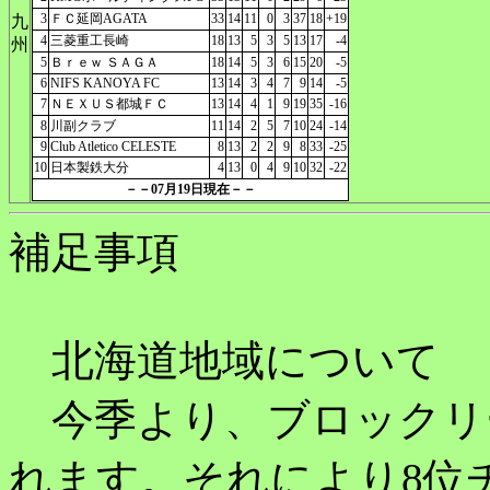
3
ＦＣ延岡AGATA
33
14
11
0
3
37
18
+19
九
4
三菱重工長崎
18
13
5
3
5
13
17
-4
州
5
Ｂｒｅｗ ＳＡＧＡ
18
14
5
3
6
15
20
-5
6
NIFS KANOYA FC
13
14
3
4
7
9
14
-5
7
ＮＥＸＵＳ都城ＦＣ
13
14
4
1
9
19
35
-16
8
川副クラブ
11
14
2
5
7
10
24
-14
9
Club Atletico CELESTE
8
13
2
2
9
8
33
-25
10
日本製鉄大分
4
13
0
4
9
10
32
-22
－－07月19日現在－－
補足事項
北海道地域について
今季より、ブロックリ
れます。それにより8位