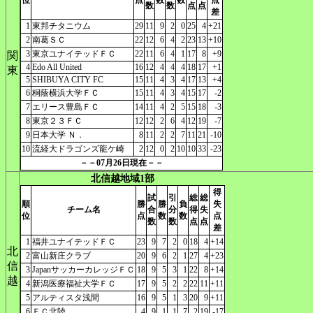
位
点
数
数
点
数
数
点
点
差
1
東邦チタニウム
29
11
9
2
0
25
4
+21
2
南葛ＳＣ
22
12
6
4
2
23
13
+10
3
東京ユナイテッドＦＣ
22
11
6
4
1
17
8
+9
関
4
Edo All United
16
12
4
4
4
18
17
+1
東
5
SHIBUYA CITY FC
15
11
4
3
4
17
13
+4
6
桐蔭横浜大学ＦＣ
15
11
4
3
4
15
17
-2
7
エリース豊島ＦＣ
14
11
4
2
5
15
18
-3
8
東京２３ＦＣ
12
12
2
6
4
12
19
-7
9
日本大学 Ｎ．
8
11
2
2
7
11
21
-10
10
流経大ドラゴンズ龍ケ崎
2
12
0
2
10
10
33
-23
－－07月26日現在－－
北信越地域1部
得
試
引
総
総
順
勝
勝
負
失
チーム名
合
分
得
失
位
点
数
数
点
数
数
点
点
差
1
福井ユナイテッドＦＣ
23
9
7
2
0
18
4
+14
北
2
富山新庄クラブ
20
9
6
2
1
27
4
+23
信
3
JapanサッカーカレッジＦＣ
18
9
5
3
1
22
8
+14
越
4
新潟医療福祉大学ＦＣ
17
9
5
2
2
22
11
+11
5
アルティスタ浅間
16
9
5
1
3
20
9
+11
6
ＦＣ北陸
4
9
1
1
7
2
19
-17