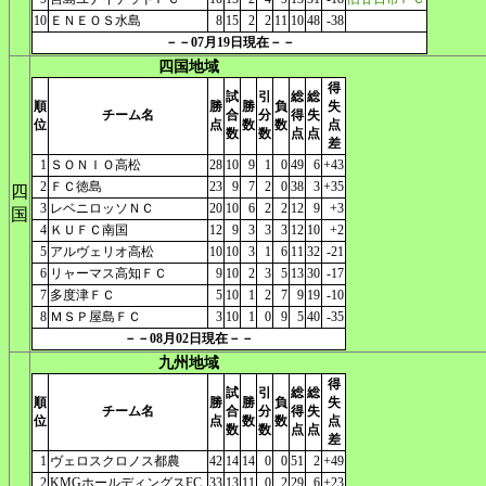
10
ＥＮＥＯＳ水島
8
15
2
2
11
10
48
-38
－－07月19日現在－－
四国地域
得
試
引
総
総
順
勝
勝
負
失
チーム名
合
分
得
失
位
点
数
数
点
数
数
点
点
差
1
ＳＯＮＩＯ高松
28
10
9
1
0
49
6
+43
2
ＦＣ徳島
23
9
7
2
0
38
3
+35
四
3
レベニロッソＮＣ
20
10
6
2
2
12
9
+3
国
4
ＫＵＦＣ南国
12
9
3
3
3
12
10
+2
5
アルヴェリオ高松
10
10
3
1
6
11
32
-21
6
リャーマス高知ＦＣ
9
10
2
3
5
13
30
-17
7
多度津ＦＣ
5
10
1
2
7
9
19
-10
8
ＭＳＰ屋島ＦＣ
3
10
1
0
9
5
40
-35
－－08月02日現在－－
九州地域
得
試
引
総
総
順
勝
勝
負
失
チーム名
合
分
得
失
位
点
数
数
点
数
数
点
点
差
1
ヴェロスクロノス都農
42
14
14
0
0
51
2
+49
2
KMGホールディングスFC
33
13
11
0
2
29
6
+23