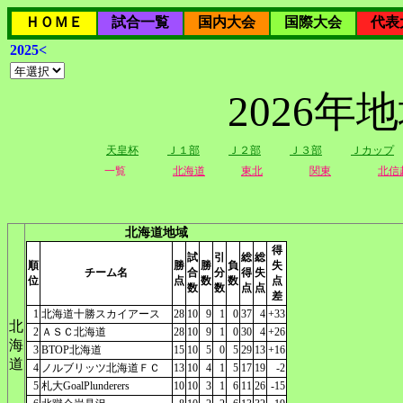
ＨＯＭＥ
試合一覧
国内大会
国際大会
代表
2025<
2026
天皇杯
Ｊ１部
Ｊ２部
Ｊ３部
Ｊカップ
一覧
北海道
東北
関東
北信
北海道地域
得
試
引
総
総
順
勝
勝
負
失
チーム名
合
分
得
失
位
点
数
数
点
数
数
点
点
差
1
北海道十勝スカイアース
28
10
9
1
0
37
4
+33
北
2
ＡＳＣ北海道
28
10
9
1
0
30
4
+26
海
3
BTOP北海道
15
10
5
0
5
29
13
+16
道
4
ノルブリッツ北海道ＦＣ
13
10
4
1
5
17
19
-2
5
札大GoalPlunderers
10
10
3
1
6
11
26
-15