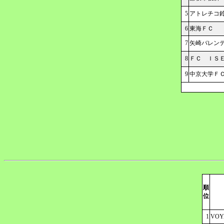
5
アトレチコ
6
東海ＦＣ
7
矢崎バレン
8
ＦＣ ＩＳ
9
中京大学Ｆ
順
位
1
VOY