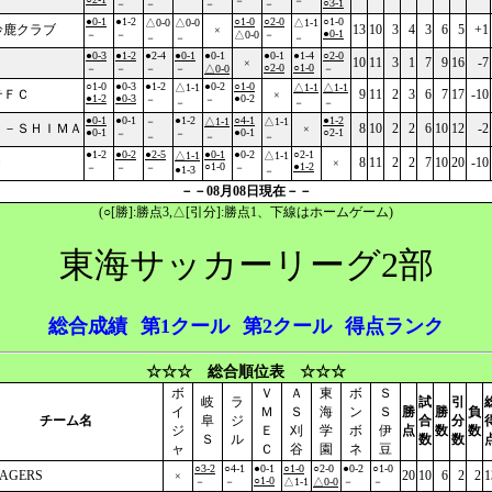
－
－
○3-1
－
－
－
－
●0-1
●1-2
○1-0
○2-0
○1-0
△0-0
△0-0
△1-1
鈴鹿クラブ
13
10
3
4
3
6
5
+1
×
●0-1
－
－
△0-0
－
－
－
－
●0-3
●1-2
●2-4
●0-1
●0-1
●0-1
●1-4
○2-0
10
11
3
1
7
9
16
-7
×
○2-0
○1-0
－
－
－
－
△0-0
－
○1-0
●0-3
●1-2
●0-2
○1-0
△1-1
△1-1
△1-1
テＦＣ
9
11
2
3
6
7
17
-10
×
●1-2
●0-3
●0-2
－
－
－
－
－
●0-1
●0-1
●1-2
○4-1
●1-2
－
△1-1
△1-1
Ｅ－ＳＨＩＭＡ
8
10
2
2
6
10
12
-2
×
●0-1
●0-1
○2-1
－
－
－
－
－
●1-2
●0-2
●2-5
●0-1
●0-2
○2-1
△1-1
△1-1
Ｃ
8
11
2
2
7
10
20
-10
×
○1-0
●1-2
－
－
－
－
●1-3
－
－－08月08日現在－－
(○[勝]:勝点3,△[引分]:勝点1、下線はホームゲーム)
東海サッカーリーグ2部
総合成績
第1クール
第2クール
得点ランク
☆☆☆ 総合順位表 ☆☆☆
ボ
Ｖ
Ａ
東
ボ
Ｓ
岐
ラ
試
引
イ
Ｍ
Ｓ
海
ン
Ｓ
勝
勝
負
チーム名
阜
ジ
合
分
ジ
Ｅ
刈
学
ボ
伊
点
数
数
Ｓ
ル
数
数
ャ
Ｃ
谷
園
ネ
豆
○3-2
○4-1
●0-1
○1-0
○2-0
●0-2
○1-0
AGERS
20
10
6
2
2
1
×
○1-0
－
－
△1-1
△0-0
－
－