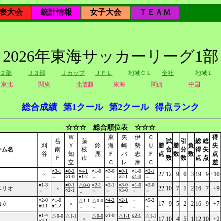
表大会
統計情報
女子大会
ＴＥＡＭ
2026年東海サッカーリーグ1部
２部
Ｊ３部
Ｊカップ
ＪＦＬ
地域ＣＬ
全社
地域Ｌ
東北
関東
北信越
東海
関西
中国
総合成績
第1クール
第2クール
得点ランク
☆☆☆ 総合順位表 ☆☆☆
Ｗ
東
矢
伊
Ｃ
得
岳
藤
試
引
総
総
刈
Ｙ
鈴
海
崎
勢
Ｕ
勝
勝
負
失
ーム名
南
枝
合
分
得
失
谷
知
鹿
Ｆ
バ
志
Ｆ
点
数
数
点
Ｆ
市
数
数
点
点
立
Ｃ
レ
摩
Ｃ
差
○3-1
●0-2
○4-1
○1-0
○3-0
●0-1
○1-0
○2-1
27
12
9
0
3
19
9
+10
×
○1-0
●1-2
○2-1
○1-0
－
－
－
－
●1-3
●0-1
○2-1
○2-1
○3-0
○1-0
○2-0
△0-0
ペリオ
22
10
7
1
2
16
7
+9
×
○2-1
○3-0
－
－
－
－
－
－
○2-0
○1-0
○4-2
○2-1
○5-2
△1-1
△0-0
－
知立
17
9
5
2
2
16
9
+7
×
●0-1
●1-2
－
－
－
－
－
－
●1-4
○1-0
○2-1
△0-0
△1-1
△0-0
△1-1
△1-1
17
10
4
5
1
12
10
+2
×
○2-1