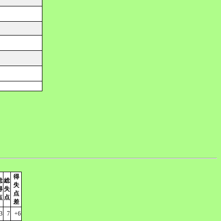
得
総
総
失
得
失
点
点
点
差
3
7
+6