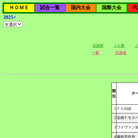
ＨＯＭＥ
試合一覧
国内大会
国際大会
代
2025<
天皇杯
Ｊ１部
Ｊ
一覧
北海道
順
チ
位
1
ＦＣ刈谷
2
岳南Ｆモス
3
ワイヴァン
4
藤枝市役所