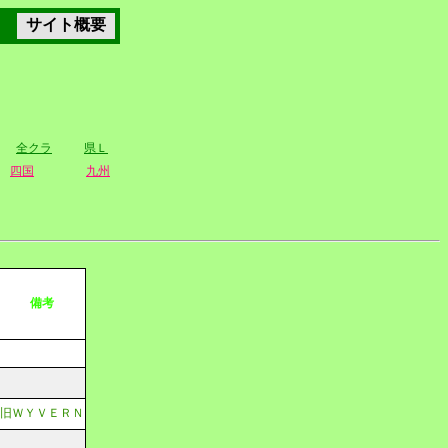
サイト概要
全クラ
県Ｌ
四国
九州
備考
旧ＷＹＶＥＲＮ