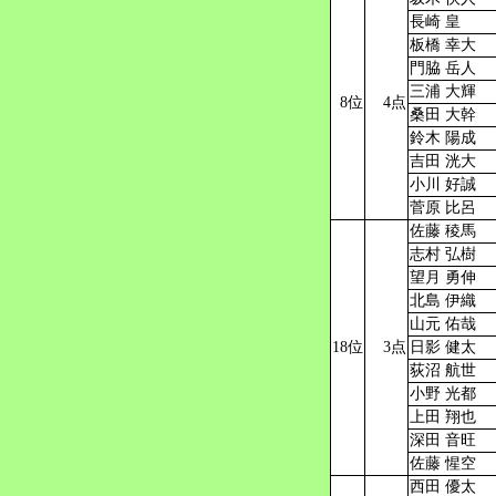
長崎 皇
板橋 幸大
門脇 岳人
三浦 大輝
8位
4点
桑田 大幹
鈴木 陽成
吉田 洸大
小川 好誠
菅原 比呂
佐藤 稜馬
志村 弘樹
望月 勇伸
北島 伊織
山元 佑哉
18位
3点
日影 健太
荻沼 航世
小野 光都
上田 翔也
深田 音旺
佐藤 惺空
西田 優太