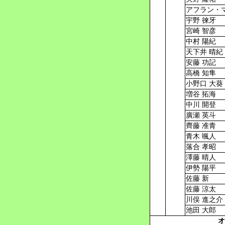
アフラン・
宇野 徠牙
宮崎 智彦
中村 陽紀
天下井 晴紀
安藤 功記
高橋 知隼
小野口 大葵
増谷 拓海
中川 開登
廣瀬 英斗
齊藤 准青
青木 颯人
落合 孝昭
澤藤 晴人
伊勢 陽平
佐藤 新
佐藤 涼太
川俣 進之介
池田 大郎
オ