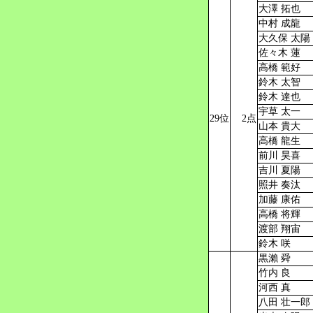
大澤 拓也
中村 成龍
大久保 太陽
佐々木 蓮
高橋 範好
鈴木 太智
鈴木 達也
宇草 太一
29位
2点
山本 貴大
高橋 龍生
前川 昊喜
吉川 夏陽
照井 奏汰
加藤 康佑
高橋 将輝
渡部 翔宙
鈴木 咲
黒瀨 舜
竹内 良
河西 真
八田 壮一郎