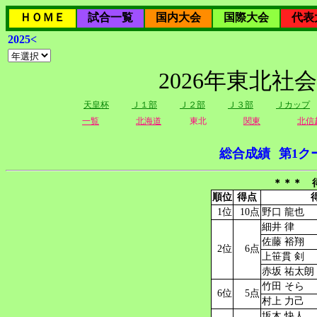
ＨＯＭＥ
試合一覧
国内大会
国際大会
代表
2025<
2026年東北社
天皇杯
Ｊ１部
Ｊ２部
Ｊ３部
Ｊカップ
一覧
北海道
東北
関東
北信
総合成績
第1ク
＊＊＊ 
順位
得点
1位
10点
野口 龍也
細井 律
佐藤 裕翔
2位
6点
上笹貫 剣
赤坂 祐太朗
竹田 そら
6位
5点
村上 力己
坂木 快人