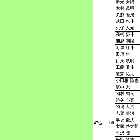
米光 奏陽
木村 晟明
矢越 隆晟
越田 悠斗
久保 大知
高橋 夢斗
細越 朝陽
町屋 紅斗
田所 柊
伊東 颯明
工藤 唯斗
笹森 祐太
小田桐 陸也
濱中 大
関村 知良
熊谷 心真
的場 大治
志賀 銀河
早坂 優汰
47位
1点
太宰 啓太郎
竹沢 陸
矢野 隆祐