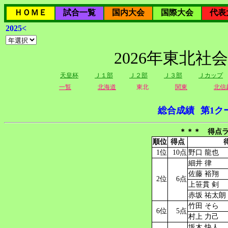
ＨＯＭＥ
試合一覧
国内大会
国際大会
代表
2025<
2026年東北社
天皇杯
Ｊ１部
Ｊ２部
Ｊ３部
Ｊカップ
一覧
北海道
東北
関東
北信
総合成績
第1ク
＊＊＊ 得点ラ
順位
得点
1位
10点
野口 龍也
細井 律
佐藤 裕翔
2位
6点
上笹貫 剣
赤坂 祐太朗
竹田 そら
6位
5点
村上 力己
坂木 快人