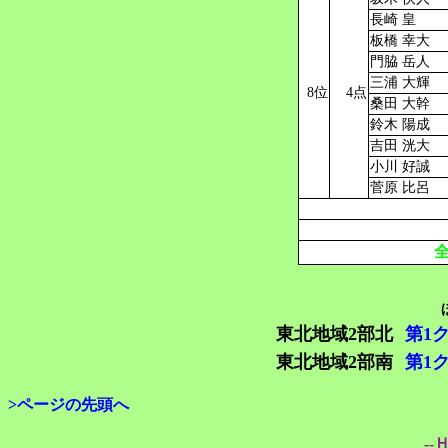
長崎 皇
板橋 幸大
門脇 岳人
三浦 大輝
8位
4点
桑田 大幹
鈴木 陽成
吉田 洸大
小川 好誠
菅原 比呂
東北地域2部北
第1
東北地域2部南
第1
>ページの先頭へ
--