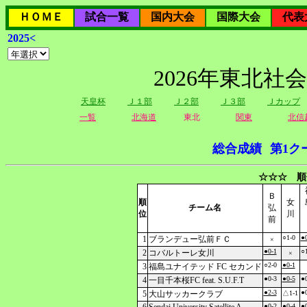
ＨＯＭＥ
試合一覧
国内大会
国際大会
代表
2025<
2026年東北社
天皇杯
Ｊ１部
Ｊ２部
Ｊ３部
Ｊカップ
一覧
北海道
東北
関東
北信
総合成績
第1ク
☆☆☆ 順
Ｂ
順
女
チーム名
弘
位
川
前
○1-0
●0
1
ブランデュー弘前ＦＣ
×
●0-1
○1
2
コバルトーレ女川
×
○2-0
●0-1
3
福島ユナイテッド FC セカンド
●0-3
●0-5
●0
4
一目千本桜FC feat. S.U.F.T
●2-3
●0
5
大山サッカークラブ
△1-1
●0-2
●0-4
●0