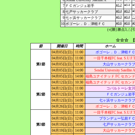
6
Sendai University Satellite A
●1-2
●0-4
●1
7
ＦＣガンジュ岩手
●0-4
●0-3
●0
8
七戸サッカークラブ
●0-3
●0-4
9
七ヶ浜サッカークラブ
△
●0-6
●0-6
●0
10
ボゴーレ．Ｄ．津軽ＦＣ
(○[勝]:勝点3,
☆☆☆ 日
節
開催日
時間
ホーム
04月05日(日)
11:00
ボゴーレ．Ｄ．津軽Ｆ
04月05日(日)
11:00
一目千本桜FC feat. S.U.F.
第1節
04月05日(日)
13:30
大山サッカークラ
04月05日(日)
14:00
Sendai University Satellite 
04月05日(日)
14:00
福島ユナイテッド FC セカン
04月12日(日)
10:30
福島ユナイテッド FC セカン
04月12日(日)
11:00
コバルトーレ女
第2節
04月12日(日)
13:30
ＦＣガンジュ岩
04月12日(日)
14:00
七ヶ浜サッカークラ
04月26日(日)
11:00
ボゴーレ．Ｄ．津軽Ｆ
04月19日(日)
11:00
一目千本桜FC feat. S.U.F.
04月19日(日)
12:00
ブランデュー弘前Ｆ
第3節
04月19日(日)
14:00
七戸サッカークラ
04月19日(日)
14:00
大山サッカークラ