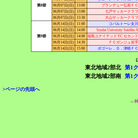
第8節
06月07日(日)
13:00
ブランデュー弘前Ｆ
06月07日(日)
13:00
七戸サッカークラ
06月07日(日)
13:30
大山サッカークラ
06月14日(日)
11:00
コバルトーレ女
06月14日(日)
14:00
Sendai University Satellite 
第9節
06月14日(日)
14:00
福島ユナイテッド FC セカン
06月14日(日)
14:30
ＦＣガンジュ岩
06月14日(日)
15:00
ボゴーレ．Ｄ．津軽Ｆ
東北地域2部北
第1
東北地域2部南
第1
>ページの先頭へ
--