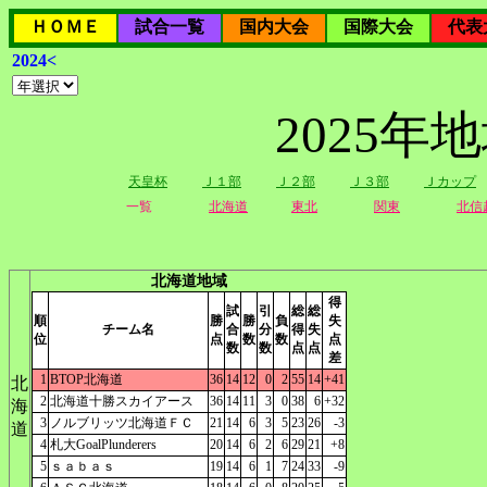
ＨＯＭＥ
試合一覧
国内大会
国際大会
代表
2024<
2025
天皇杯
Ｊ１部
Ｊ２部
Ｊ３部
Ｊカップ
一覧
北海道
東北
関東
北信
北海道地域
得
試
引
総
総
順
勝
勝
負
失
チーム名
合
分
得
失
位
点
数
数
点
数
数
点
点
差
1
BTOP北海道
36
14
12
0
2
55
14
+41
北
2
北海道十勝スカイアース
36
14
11
3
0
38
6
+32
海
3
ノルブリッツ北海道ＦＣ
21
14
6
3
5
23
26
-3
道
4
札大GoalPlunderers
20
14
6
2
6
29
21
+8
5
ｓａｂａｓ
19
14
6
1
7
24
33
-9