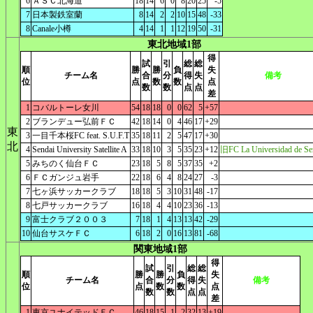
6
ＡＳＣ北海道
18
14
6
0
8
20
25
-5
7
日本製鉄室蘭
8
14
2
2
10
15
48
-33
8
Canale小樽
4
14
1
1
12
19
50
-31
東北地域1部
得
試
引
総
総
順
勝
勝
負
失
チーム名
合
分
得
失
備考
位
点
数
数
点
数
数
点
点
差
1
コバルトーレ女川
54
18
18
0
0
62
5
+57
2
ブランデュー弘前ＦＣ
42
18
14
0
4
46
17
+29
東
3
一目千本桜FC feat. S.U.F.T
35
18
11
2
5
47
17
+30
北
4
Sendai University Satellite A
33
18
10
3
5
35
23
+12
旧FC La Universidad de Se
5
みちのく仙台ＦＣ
23
18
5
8
5
37
35
+2
6
ＦＣガンジュ岩手
22
18
6
4
8
24
27
-3
7
七ヶ浜サッカークラブ
18
18
5
3
10
31
48
-17
8
七戸サッカークラブ
16
18
4
4
10
23
36
-13
9
富士クラブ２００３
7
18
1
4
13
13
42
-29
10
仙台サスケＦＣ
6
18
2
0
16
13
81
-68
関東地域1部
得
試
引
総
総
順
勝
勝
負
失
チーム名
合
分
得
失
備考
位
点
数
数
点
数
数
点
点
差
1
東京ユナイテッドＦＣ
46
18
15
1
2
32
13
+19