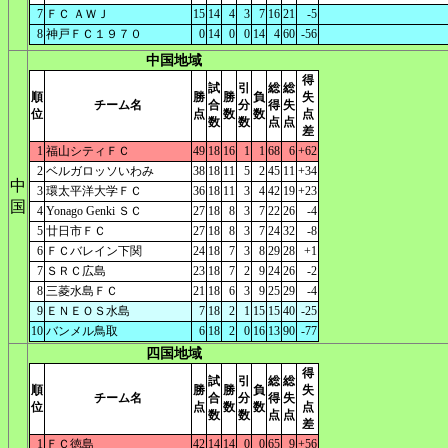
7
ＦＣ ＡＷＪ
15
14
4
3
7
16
21
-5
8
神戸ＦＣ１９７０
0
14
0
0
14
4
60
-56
中国地域
得
試
引
総
総
順
勝
勝
負
失
チーム名
合
分
得
失
位
点
数
数
点
数
数
点
点
差
1
福山シティＦＣ
49
18
16
1
1
68
6
+62
2
ベルガロッソいわみ
38
18
11
5
2
45
11
+34
中
3
環太平洋大学ＦＣ
36
18
11
3
4
42
19
+23
国
4
Yonago Genki ＳＣ
27
18
8
3
7
22
26
-4
5
廿日市ＦＣ
27
18
8
3
7
24
32
-8
6
ＦＣバレイン下関
24
18
7
3
8
29
28
+1
7
ＳＲＣ広島
23
18
7
2
9
24
26
-2
8
三菱水島ＦＣ
21
18
6
3
9
25
29
-4
9
ＥＮＥＯＳ水島
7
18
2
1
15
15
40
-25
10
バンメル鳥取
6
18
2
0
16
13
90
-77
四国地域
得
試
引
総
総
順
勝
勝
負
失
チーム名
合
分
得
失
位
点
数
数
点
数
数
点
点
差
1
ＦＣ徳島
42
14
14
0
0
65
9
+56