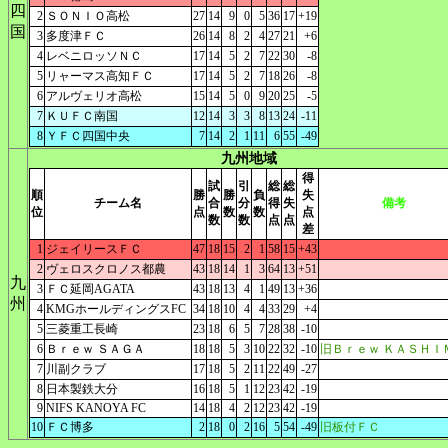
四
2
ＳＯＮＩＯ高松
27
14
9
0
5
36
17
+19
国
3
多度津ＦＣ
26
14
8
2
4
27
21
+6
4
レベニロッソＮＣ
17
14
5
2
7
22
30
-8
5
リャーマス高知ＦＣ
17
14
5
2
7
18
26
-8
6
アルヴェリオ高松
15
14
5
0
9
20
25
-5
7
ＫＵＦＣ南国
12
14
3
3
8
13
24
-11
8
ＹＦＣ四国中央
7
14
2
1
11
6
55
-49
九州地域
得
試
引
総
総
順
勝
勝
負
失
チーム名
合
分
得
失
備考
位
点
数
数
点
数
数
点
点
差
1
ジェイリースＦＣ
47
18
15
2
1
58
15
+43
2
ヴェロスクロノス都農
43
18
14
1
3
64
13
+51
九
3
ＦＣ延岡AGATA
43
18
13
4
1
49
13
+36
州
4
KMGホールディングスFC
34
18
10
4
4
33
29
+4
5
三菱重工長崎
23
18
6
5
7
28
38
-10
6
Ｂｒｅｗ ＳＡＧＡ
18
18
5
3
10
22
32
-10
旧Ｂｒｅｗ ＫＡＳＨＩ
7
川副クラブ
17
18
5
2
11
22
49
-27
8
日本製鉄大分
16
18
5
1
12
23
42
-19
9
NIFS KANOYA FC
14
18
4
2
12
23
42
-19
10
ＦＣ博多
2
18
0
2
16
5
54
-49
旧板付ＦＣ