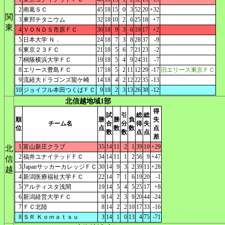
2
南葛ＳＣ
45
18
15
0
3
52
20
+32
関
3
東邦チタニウム
32
18
10
2
6
25
18
+7
東
4
ＶＯＮＤＳ市原ＦＣ
30
18
9
3
6
19
17
+2
5
日本大学 Ｎ．
24
18
7
3
8
28
37
-9
6
東京２３ＦＣ
21
18
5
6
7
21
23
-2
7
桐蔭横浜大学ＦＣ
19
18
5
4
9
24
31
-7
8
エリース豊島ＦＣ
17
18
5
2
11
12
29
-17
旧エリース東京ＦＣ
9
流経大ドラゴンズ龍ケ崎
14
18
4
2
12
22
35
-13
10
ジョイフル本田つくばＦＣ
9
18
2
3
13
26
38
-12
北信越地域1部
得
試
引
総
総
順
勝
勝
負
失
チーム名
合
分
得
失
位
点
数
数
点
数
数
点
点
差
1
富山新庄クラブ
35
14
11
2
1
39
10
+29
北
2
福井ユナイテッドＦＣ
34
14
11
1
2
56
9
+47
信
3
JapanサッカーカレッジＦＣ
30
14
9
3
2
39
11
+28
越
4
新潟医療福祉大学ＦＣ
22
14
7
1
6
19
20
-1
5
アルティスタ浅間
19
14
5
4
5
25
17
+8
6
新潟経営大学ＦＣ
9
14
2
3
9
20
44
-24
7
ＦＣ北陸
8
14
2
2
10
17
33
-16
8
ＳＲ Ｋｏｍａｔｓｕ
3
14
1
0
13
4
75
-71