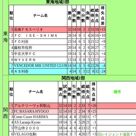
東海地域1部
得
試
引
総
総
順
勝
勝
負
失
チーム名
合
分
得
失
位
点
数
数
点
数
数
点
点
差
1
岳南Ｆモスペリオ
32
14
10
2
2
31
16
+15
東
2
ＦＣ ＩＳＥ－ＳＨＩＭＡ
28
14
9
1
4
26
16
+10
海
3
ＦＣ刈谷
23
14
6
5
3
21
12
+9
4
藤枝市役所
20
14
6
2
6
20
27
-7
5
中京大学ＦＣ
19
14
5
4
5
25
21
+4
6
ＷＹＶＥＲＮ
15
14
3
6
5
12
15
-3
7
VENCEDOR MIE UNITED CLUB
14
14
3
5
6
22
26
-4
8
ＡＳ刈谷
4
14
1
1
12
8
32
-24
関西地域1部
得
試
引
総
総
順
勝
勝
負
失
チーム名
合
分
得
失
備考
位
点
数
数
点
数
数
点
点
差
1
アルテリーヴォ和歌山
32
14
10
2
2
33
7
+26
関
2
FC BASARA HYOGO
32
14
10
2
2
34
9
+25
西
3
Cento Cuore HARIMA
20
14
4
8
2
18
11
+7
4
AS.Laranja Kyoto
19
14
5
4
5
20
21
-1
5
守山侍２０００
18
14
4
6
4
13
12
+1
6
VELAGO生駒
16
14
3
7
4
20
17
+3
旧レイジェンド滋賀Ｆ