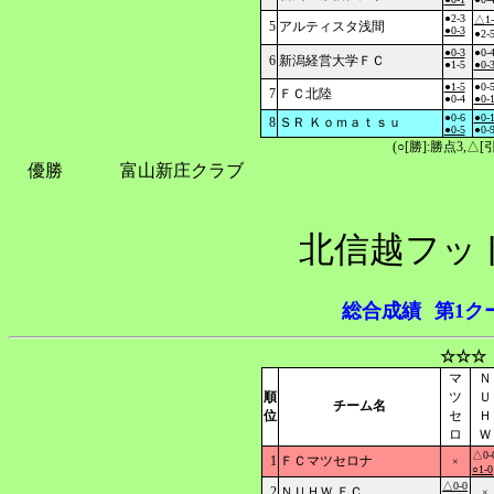
●2-3
△1-
5
アルティスタ浅間
●0-3
●2-
●0-3
●0-
6
新潟経営大学ＦＣ
●1-5
●0-
●1-5
●0-
7
ＦＣ北陸
●0-4
●0-
●0-6
●0-
8
ＳＲ Ｋｏｍａｔｓｕ
●0-5
●0-
(○[勝]:勝点3,
優勝
富山新庄クラブ
北信越フッ
総合成績
第1ク
☆☆☆
マ
Ｎ
順
ツ
Ｕ
チーム名
位
セ
Ｈ
ロ
Ｗ
△0-
1
ＦＣマツセロナ
×
○1-0
△0-0
2
ＮＵＨＷ ＦＣ
×