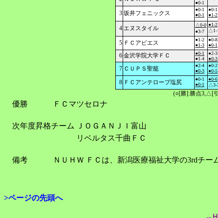
●0-1
●0-1
●0-1
3
坂井フェニックス
●0-1
●1-2
●1-2
△0-0
4
エヌスタイル
△1-
●3-7
●1-2
●0-8
5
ＦＣアビエス
●1-3
●0-1
●0-1
●2-3
6
金沢学院大学ＦＣ
●1-4
●0-3
●2-4
●0-2
7
ＣＵＰＳ聖籠
●0-3
●0-5
●0-1
●0-6
8
ＦＣアンテロープ塩尻
●0-1
△3-
(○[勝]:勝点3,
優勝
ＦＣマツセロナ
次年度昇格チーム
ＪＯＧＡＮＪＩ富山
リベルタス千曲ＦＣ
備考
ＮＵＨＷ ＦＣは、新潟医療福祉大学の3rdチ
>ページの先頭へ
--