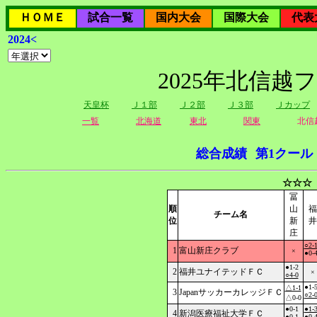
ＨＯＭＥ
試合一覧
国内大会
国際大会
代表
2024<
2025年北信越
天皇杯
Ｊ１部
Ｊ２部
Ｊ３部
Ｊカップ
一覧
北海道
東北
関東
北信
総合成績
第1クール
☆☆☆
冨
順
山
福
チーム名
位
新
井
庄
○2-
1
富山新庄クラブ
×
●0-
●1-2
2
福井ユナイテッドＦＣ
×
○4-0
●1-
△1-1
3
JapanサッカーカレッジＦＣ
○2-
△0-0
●0-1
●1-
4
新潟医療福祉大学ＦＣ
●0-1
●0-