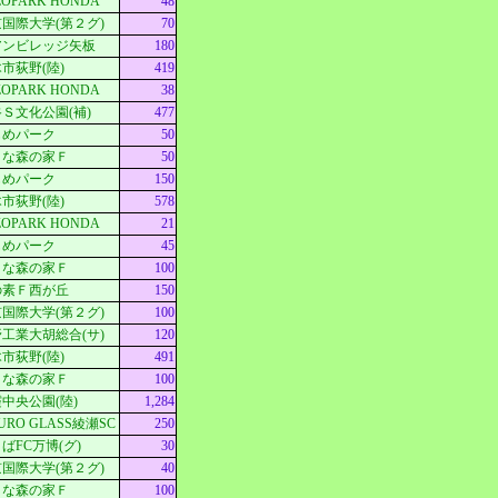
ZOPARK HONDA
48
国際大学(第２グ)
70
アンビレッジ矢板
180
市荻野(陸)
419
ZOPARK HONDA
38
Ｓ文化公園(補)
477
もめパーク
50
さな森の家Ｆ
50
もめパーク
150
市荻野(陸)
578
ZOPARK HONDA
21
もめパーク
45
さな森の家Ｆ
100
の素Ｆ西が丘
150
国際大学(第２グ)
100
工業大胡総合(サ)
120
市荻野(陸)
491
さな森の家Ｆ
100
中央公園(陸)
1,284
MURO GLASS綾瀬SC
250
ばFC万博(グ)
30
国際大学(第２グ)
40
さな森の家Ｆ
100