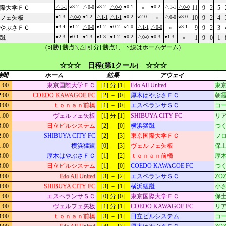
○3-2
○3-2
●0-1
●0-2
際大学ＦＣ
△1-1
△0-0
△0-0
△1-1
△0-0
11
9
2
5
×
●1-3
●1-2
●0-2
○2-0
○3-0
フェ矢板
△0-0
△1-1
△1-1
△0-0
10
9
2
4
×
●3-4
●1-2
●1-2
●0-2
○1-0
○3-1
やぶさＦＣ
△0-0
△1-1
△0-0
9
9
2
3
×
●2-3
●0-1
●1-3
●1-3
●1-2
●0-2
●0-3
●1-3
蹴
△0-0
1
9
0
1
×
(○[勝]:勝点3,△[引分]:勝点1、下線はホームゲーム)
☆☆☆ 日程(第1クール) ☆☆☆
時間
ホーム
結果
アウェイ
1:00
東京国際大学ＦＣ
[1] 分 [1]
Edo All United
東京
2:00
COEDO KAWAGOE FC
[2] － [0]
厚木はやぶさＦＣ
朝霞
3:00
ｔｏｎａｎ前橋
[1] － [0]
エスペランサＳＣ
コ
1:00
ヴェルフェ矢板
[1] 分 [1]
SHIBUYA CITY FC
リ
3:00
日立ビルシステム
[2] － [0]
横浜猛蹴
つく
2:00
SHIBUYA CITY FC
[2] － [3]
東京国際大学ＦＣ
フ
1:00
横浜猛蹴
[0] － [3]
ヴェルフェ矢板
保土
3:00
厚木はやぶさＦＣ
[1] － [2]
ｔｏｎａｎ前橋
厚木
3:00
日立ビルシステム
[1] － [0]
COEDO KAWAGOE FC
つく
8:00
Edo All United
[3] － [2]
エスペランサＳＣ
ZO
4:00
SHIBUYA CITY FC
[3] － [1]
横浜猛蹴
小
1:00
エスペランサＳＣ
[0] 分 [0]
東京国際大学ＦＣ
保土
1:00
ヴェルフェ矢板
[1] 分 [1]
COEDO KAWAGOE FC
リ
3:00
ｔｏｎａｎ前橋
[3] － [1]
日立ビルシステム
コ