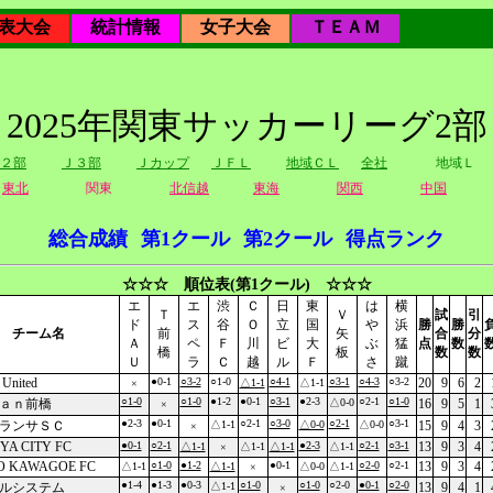
表大会
統計情報
女子大会
ＴＥＡＭ
2025年関東サッカーリーグ2部
２部
Ｊ３部
Ｊカップ
ＪＦＬ
地域ＣＬ
全社
地域Ｌ
東北
関東
北信越
東海
関西
中国
総合成績
第1クール
第2クール
得点ランク
☆☆☆ 順位表(第1クール) ☆☆☆
エ
エ
渋
Ｃ
日
東
は
横
Ｔ
Ｖ
試
引
ド
ス
谷
Ｏ
立
国
や
浜
勝
勝
チーム名
前
矢
合
分
Ａ
ペ
Ｆ
川
ビ
大
ぶ
猛
点
数
橋
板
数
数
Ｕ
ラ
Ｃ
越
ル
Ｆ
さ
蹴
 United
●0-1
○3-2
○1-0
○4-1
○3-1
○4-3
○3-2
20
9
6
2
△1-1
△1-1
×
○1-0
○1-0
●1-2
●0-1
○3-1
●2-3
○2-1
○1-0
ａｎ前橋
△0-0
16
9
5
1
×
●2-3
●0-1
○2-1
○3-0
○2-1
○3-1
ランサＳＣ
△1-1
△0-0
△0-0
15
9
4
3
×
YA CITY FC
●0-1
○2-1
●2-3
○2-1
○3-1
13
9
3
4
△1-1
△1-1
△1-1
△1-1
×
O KAWAGOE FC
○1-0
●1-2
●0-1
○2-0
○2-1
13
9
3
4
△1-1
△1-1
△0-0
△1-1
×
●1-4
●1-3
●0-3
○1-0
○1-0
○2-0
●0-1
○2-0
ルシステム
△1-1
13
9
4
1
×