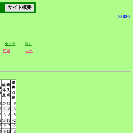
サイト概要
>2026
全クラ
県Ｌ
四国
九州
得
総
総
負
失
得
失
数
点
点
点
差
1
20
12
+8
3
11
8
+3
2
13
8
+5
2
13
11
+2
2
9
7
+2
4
9
12
-3