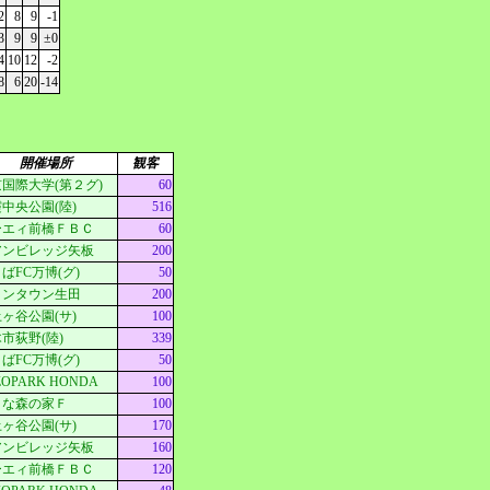
2
8
9
-1
3
9
9
±0
4
10
12
-2
8
6
20
-14
開催場所
観客
国際大学(第２グ)
60
中央公園(陸)
516
ーエィ前橋ＦＢＣ
60
アンビレッジ矢板
200
ばFC万博(グ)
50
ロンタウン生田
200
ヶ谷公園(サ)
100
市荻野(陸)
339
ばFC万博(グ)
50
ZOPARK HONDA
100
さな森の家Ｆ
100
ヶ谷公園(サ)
170
アンビレッジ矢板
160
ーエィ前橋ＦＢＣ
120