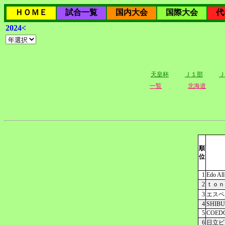
ＨＯＭＥ
試合一覧
国内大会
国際大会
代
2024<
天皇杯
Ｊ１部
Ｊ
一覧
北海道
順
位
1
Edo All
2
ｔｏｎ
3
エスペ
4
SHIBU
5
COED
6
日立ビ