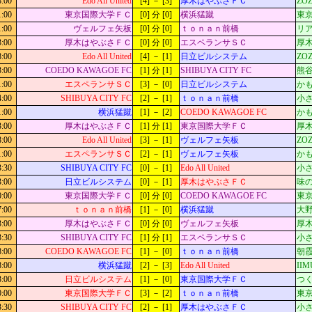
8:00
Edo All United
[4] － [3]
厚木はやぶさＦＣ
ZO
1:00
東京国際大学ＦＣ
[0] 分 [0]
横浜猛蹴
東京
1:00
ヴェルフェ矢板
[0] 分 [0]
ｔｏｎａｎ前橋
リ
3:00
厚木はやぶさＦＣ
[0] 分 [0]
エスペランサＳＣ
厚木
8:00
Edo All United
[4] － [1]
日立ビルシステム
ZO
3:00
COEDO KAWAGOE FC
[1] 分 [1]
SHIBUYA CITY FC
熊谷
1:00
エスペランサＳＣ
[3] － [0]
日立ビルシステム
か
4:00
SHIBUYA CITY FC
[2] － [1]
ｔｏｎａｎ前橋
小
1:00
横浜猛蹴
[1] － [2]
COEDO KAWAGOE FC
か
3:00
厚木はやぶさＦＣ
[1] 分 [1]
東京国際大学ＦＣ
厚木
8:00
Edo All United
[3] － [1]
ヴェルフェ矢板
ZO
1:00
エスペランサＳＣ
[2] － [1]
ヴェルフェ矢板
か
3:30
SHIBUYA CITY FC
[0] － [1]
Edo All United
小
3:00
日立ビルシステム
[0] － [1]
厚木はやぶさＦＣ
味
0:00
東京国際大学ＦＣ
[0] 分 [0]
COEDO KAWAGOE FC
東京
7:00
ｔｏｎａｎ前橋
[1] － [0]
横浜猛蹴
大野
3:00
厚木はやぶさＦＣ
[0] 分 [0]
ヴェルフェ矢板
厚木
3:30
SHIBUYA CITY FC
[1] 分 [1]
エスペランサＳＣ
小
8:00
COEDO KAWAGOE FC
[1] － [0]
ｔｏｎａｎ前橋
朝霞
8:00
横浜猛蹴
[2] － [3]
Edo All United
II
3:00
日立ビルシステム
[1] － [0]
東京国際大学ＦＣ
つく
0:00
東京国際大学ＦＣ
[3] － [2]
ｔｏｎａｎ前橋
東京
3:30
SHIBUYA CITY FC
[2] － [1]
厚木はやぶさＦＣ
小