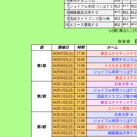
6
東邦チタニウム
●2-3
●2-3
●0-1
7
ジョイフル本田つくばＦＣ
●1-3
●0-1
●1-2
8
桐蔭横浜大学ＦＣ
●0-5
●1-3
●0-1
9
流経大ドラゴンズ龍ケ崎
●0-2
●0-1
●0-2
10
エリース豊島ＦＣ
(○[勝]:勝点3,
☆☆☆ 日
節
開催日
時間
ホーム
04月05日(土)
17:30
東京ユナイテッドＦ
04月05日(土)
18:00
東邦チタニウ
第1節
04月06日(日)
13:00
ＶＯＮＤＳ市原Ｆ
04月06日(日)
13:00
ジョイフル本田つくばＦ
04月06日(日)
14:00
東京２３Ｆ
04月13日(日)
11:00
日本大学 Ｎ
04月13日(日)
12:00
ジョイフル本田つくばＦ
第2節
04月13日(日)
14:00
流経大ドラゴンズ龍ケ
04月13日(日)
17:30
東京ユナイテッドＦ
04月13日(日)
18:00
エリース豊島Ｆ
04月20日(日)
11:00
日本大学 Ｎ
04月20日(日)
12:00
ジョイフル本田つくばＦ
第3節
04月20日(日)
14:00
流経大ドラゴンズ龍ケ
04月20日(日)
17:00
桐蔭横浜大学Ｆ