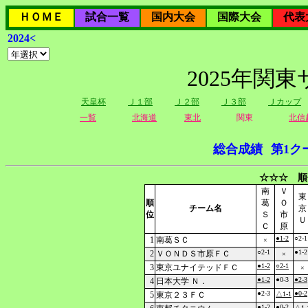
ＨＯＭＥ
試合一覧
国内大会
国際大会
代表
2024<
2025年関
天皇杯
Ｊ１部
Ｊ２部
Ｊ３部
Ｊカップ
一覧
北海道
東北
関東
北信
総合成績
第1ク
☆☆☆ 順
南
Ｖ
東
順
葛
Ｏ
チーム名
京
位
Ｓ
市
Ｕ
Ｃ
原
●1-2
○2-1
1
南葛ＳＣ
×
○2-1
●1-2
2
ＶＯＮＤＳ市原ＦＣ
×
●1-2
○2-1
3
東京ユナイテッドＦＣ
×
●1-2
●0-3
●2-3
4
日本大学 Ｎ．
●2-3
●0-2
5
東京２３ＦＣ
△1-1
●1-2
●0-2
△1-