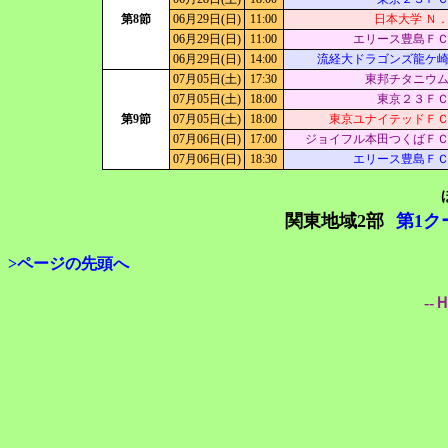
第8節
06月29日(日)
11:00
日本大学 Ｎ
06月29日(日)
11:00
エリース豊島Ｆ
06月29日(日)
14:00
流経大ドラゴンズ龍ケ
07月05日(土)
17:30
東邦チタニウ
07月05日(土)
18:00
東京２３Ｆ
第9節
07月05日(土)
18:00
東京ユナイテッドＦ
07月06日(日)
17:00
ジョイフル本田つくばＦ
07月06日(日)
18:30
エリース豊島Ｆ
関東地域2部
第1ク
>ページの先頭へ
--