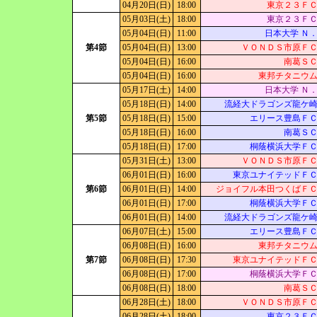
04月20日(日)
18:00
東京２３Ｆ
05月03日(土)
18:00
東京２３Ｆ
05月04日(日)
11:00
日本大学 Ｎ
第4節
05月04日(日)
13:00
ＶＯＮＤＳ市原Ｆ
05月04日(日)
16:00
南葛Ｓ
05月04日(日)
16:00
東邦チタニウ
05月17日(土)
14:00
日本大学 Ｎ
05月18日(日)
14:00
流経大ドラゴンズ龍ケ
第5節
05月18日(日)
15:00
エリース豊島Ｆ
05月18日(日)
16:00
南葛Ｓ
05月18日(日)
17:00
桐蔭横浜大学Ｆ
05月31日(土)
13:00
ＶＯＮＤＳ市原Ｆ
06月01日(日)
16:00
東京ユナイテッドＦ
第6節
06月01日(日)
14:00
ジョイフル本田つくばＦ
06月01日(日)
17:00
桐蔭横浜大学Ｆ
06月01日(日)
14:00
流経大ドラゴンズ龍ケ
06月07日(土)
15:00
エリース豊島Ｆ
06月08日(日)
16:00
東邦チタニウ
第7節
06月08日(日)
17:30
東京ユナイテッドＦ
06月08日(日)
17:00
桐蔭横浜大学Ｆ
06月08日(日)
18:00
南葛Ｓ
06月28日(土)
18:00
ＶＯＮＤＳ市原Ｆ
06月28日(土)
18:00
東京２３Ｆ