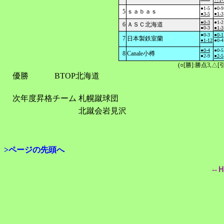
△1-
●1-5
●0-9
5
ｓａｂａｓ
●3-5
●1-3
●0-3
●1-2
6
ＡＳＣ北海道
●0-3
●1-3
●0-3
●0-1
7
日本製鉄室蘭
●1-12
●0-4
●0-4
●0-5
8
Canale小樽
●2-9
●2-5
(○[勝]:勝点3,
優勝
BTOP北海道
次年度昇格チーム
札幌蹴球団
北蹴会岩見沢
>ページの先頭へ
--