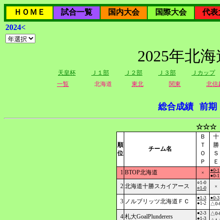
ＨＯＭＥ
試合一覧
国内大会
国際大会
代表
2024<
2025年北
天皇杯
Ｊ１部
Ｊ２部
Ｊ３部
Ｊカップ
一覧
北海道
東北
関東
北信
総合成績
前期
☆☆☆
Ｂ
十
順
Ｔ
勝
チーム名
位
Ｏ
Ｓ
Ｐ
Ｅ
●0-1
1
BTOP北海道
×
●0-1
○1-0
2
北海道十勝スカイアース
×
○1-0
●1-3
●0-3
3
ノルブリッツ北海道ＦＣ
●1-2
△0-
●2-3
△0-
4
札大GoalPlunderers
●1-3