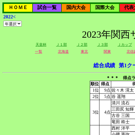
ＨＯＭＥ
試合一覧
国内大会
国際大会
代表
2022<
2023年関
天皇杯
Ｊ１部
Ｊ２部
Ｊ３部
Ｊカップ
一覧
北海道
東北
関東
北信
総合成績
第1ク
＊＊＊ 得点ラ
順位
得点
1位
9点
佐々木 滉太
2位
5点
谷 遥翔
清川 流石
三田尻 知輝
3位
4点
古谷 三国
竜田 柊士
西村 洋平
小國 憲弥