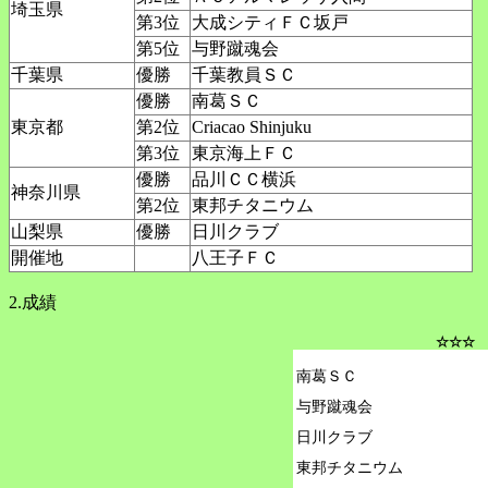
埼玉県
第3位
大成シティＦＣ坂戸
第5位
与野蹴魂会
千葉県
優勝
千葉教員ＳＣ
優勝
南葛ＳＣ
東京都
第2位
Criacao Shinjuku
第3位
東京海上ＦＣ
優勝
品川ＣＣ横浜
神奈川県
第2位
東邦チタニウム
山梨県
優勝
日川クラブ
開催地
八王子ＦＣ
2.成績
☆☆☆ 
南葛ＳＣ

与野蹴魂会

日川クラブ

東邦チタニウム
