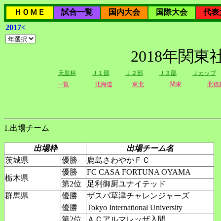
ＨＯＭＥ
試合一覧
国内大会
国際大会
代表
2017<
2018年関
天皇杯
Ｊ１部
Ｊ２部
Ｊ３部
Ｊカップ
一覧
北海道
東北
関東
北信
1.出場チーム
出場枠
出場チーム名
茨城県
優勝
鹿島さわやかＦＣ
優勝
FC CASA FORTUNA OYAMA
栃木県
第2位
足利御厨ユナイテッド
群馬県
優勝
ザスパ草津チャレンジャーズ
優勝
Tokyo International University
第2位
ＡＣアルマレッザ入間