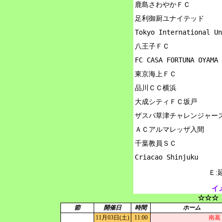
鹿島さわやかＦＣ

足利御厨ユナイテッド

Tokyo International Un
八王子ＦＣ

FC CASA FORTUNA OYAMA

東京海上ＦＣ

品川ＣＣ横浜

大成シティＦＣ坂戸

ザスパ草津チャレンジャーズ
ＡＣアルマレッザ入間

千葉教員ＳＣ

Ｅ:
イ
☆☆☆
節
開催日
時間
ホーム
11月03日(土)
11:00
南葛