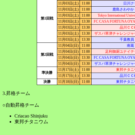
11月03日(土)
11:00
日川ク
11月03日(土)
11:00
鹿島さわやか
11月03日(土)
11:00
Tokyo International Unive
第1回戦
11月03日(土)
13:30
FC CASA FORTUNA OY
11月03日(土)
13:30
品川ＣＣ
11月03日(土)
13:30
ザスパ草津チャレンジャ
11月03日(土)
13:30
千葉教員
11月04日(日)
11:00
南葛
11月04日(日)
11:00
足利御厨ユナイテ
第2回戦
11月04日(日)
13:30
FC CASA FORTUNA OY
11月04日(日)
13:30
ザスパ草津チャレンジャ
11月17日(土)
11:00
東邦チタニ
準決勝
11月17日(土)
13:30
品川ＣＣ
決勝
11月18日(日)
11:00
東邦チタニ
3.昇格チーム
○自動昇格チーム
Criacao Shinjuku
東邦チタニウム