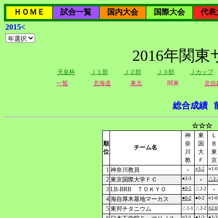
ＨＯＭＥ
試合一覧
国内大会
国際大会
代表
2015<
2016年関
天皇杯
Ｊ１部
Ｊ２部
Ｊ３部
Ｊカップ
一覧
北海道
東北
関東
北信
総合成績
☆☆☆ 
神
東
Ｌ
順
奈
国
Ｂ
チーム名
位
川
大
東
教
Ｆ
京
○3-2
○1-0
1
神奈川教員
×
●2-3
2
東京国際大学ＦＣ
△2-
×
●0-1
3
LB-BRB ＴＯＫＹＯ
△2-2
×
●0-2
●0-2
○1-0
4
海自厚木基地マーカス
○2-0
5
東邦チタニウム
△1-1
△2-2
○2-1
●1-2
●2-3