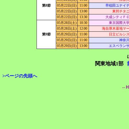
第8節
05月22日(日)
11:00
早稲田ユナイ
05月22日(日)
13:00
東邦チタ
05月22日(日)
13:30
大成シティＦ
05月28日(土)
10:30
東京国際大
05月28日(土)
12:00
海自厚木基地マ
第9節
05月29日(日)
11:00
日立ビルシ
05月29日(日)
11:00
神奈
05月29日(日)
13:00
エスペラン
関東地域1部
>ページの先頭へ
--