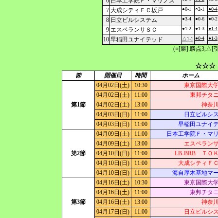
6
日本工学院Ｆ・マリノス
●0-1
○2-1
●0-4
7
大成シティＦＣ坂戸
●3-4
●0-6
●0-2
8
日立ビルシステム
●1-2
●1-3
●1-4
9
エスペランサＳＣ
●0-4
●1-3
10
早稲田ユナイテッド
△1-1
(○[勝]:勝点3,
☆☆☆
節
開催日
時間
ホーム
04月02日(土)
10:30
東京国際大
04月02日(土)
11:00
東邦チタ
第1節
04月02日(土)
13:00
神奈
04月03日(日)
11:00
日立ビルシ
04月03日(日)
11:00
早稲田ユナイ
04月09日(土)
11:00
日本工学院Ｆ・マ
04月09日(土)
13:00
エスペラン
第2節
04月10日(日)
11:00
LB-BRB ＴＯ
04月10日(日)
11:00
大成シティＦ
04月10日(日)
11:00
海自厚木基地マ
04月16日(土)
10:30
東京国際大
04月16日(土)
11:00
東邦チタ
第3節
04月16日(土)
13:00
神奈
04月17日(日)
11:00
日立ビルシ