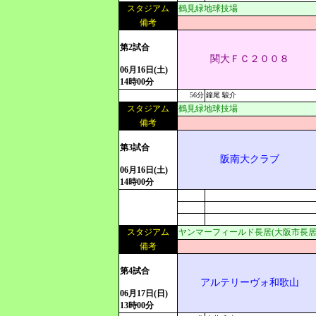
スタジアム
鶴見緑地球技場
備考
第2試合
関大ＦＣ２００８
06月16日(土)
14時00分
56分
鐘尾 駿介
スタジアム
鶴見緑地球技場
備考
第3試合
阪南大クラブ
06月16日(土)
14時00分
スタジアム
ヤンマーフィールド長居(大阪市長居
備考
第4試合
アルテリーヴォ和歌山
06月17日(日)
13時00分