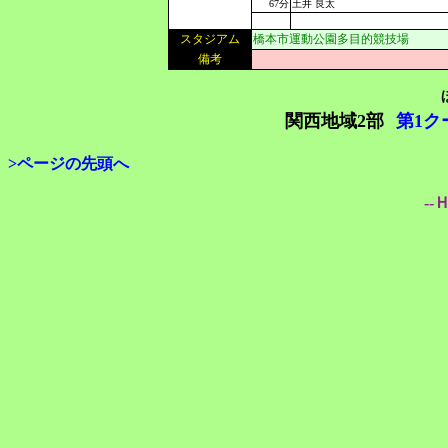
67分
土井 良太
スタジアム
橋本市運動公園多目的競技場
備考
関西地域2部
第1ク
>ページの先頭へ
--