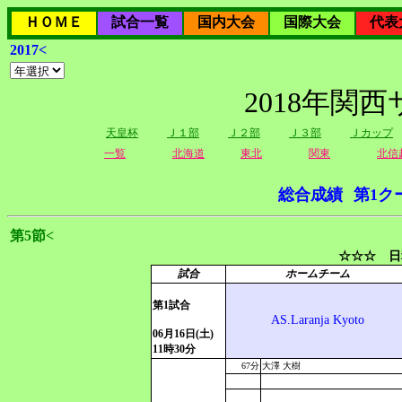
ＨＯＭＥ
試合一覧
国内大会
国際大会
代表
2017<
2018年関
天皇杯
Ｊ１部
Ｊ２部
Ｊ３部
Ｊカップ
一覧
北海道
東北
関東
北信
総合成績
第1ク
第5節<
☆☆☆ 日
試合
ホームチーム
第1試合
AS.Laranja Kyoto
06月16日(土)
11時30分
67分
大澤 大樹