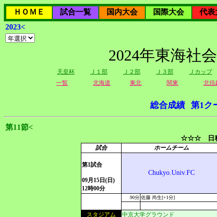
ＨＯＭＥ
試合一覧
国内大会
国際大会
代表
2023<
2024年東海社
天皇杯
Ｊ１部
Ｊ２部
Ｊ３部
Ｊカップ
一覧
北海道
東北
関東
北信
総合成績
第1ク
第11節<
☆☆☆ 日程
試合
ホームチーム
第1試合
Chukyo.Univ.FC
09月15日(日)
12時00分
90分
佐藤 尚生[+1分]
スタジアム
中京大学グラウンド