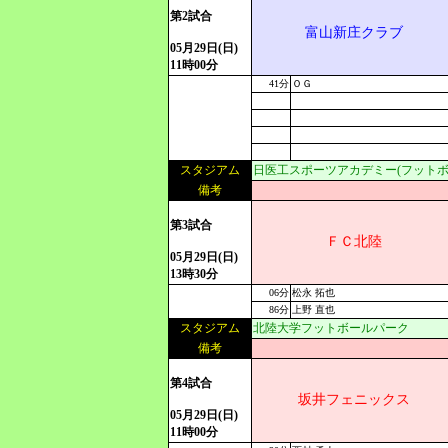
第2試合
富山新庄クラブ
05月29日(日)
11時00分
41分
ＯＧ
スタジアム
日医工スポーツアカデミー(フットボ
備考
第3試合
ＦＣ北陸
05月29日(日)
13時30分
06分
松永 拓也
86分
上野 直也
スタジアム
北陸大学フットボールパーク
備考
第4試合
坂井フェニックス
05月29日(日)
11時00分