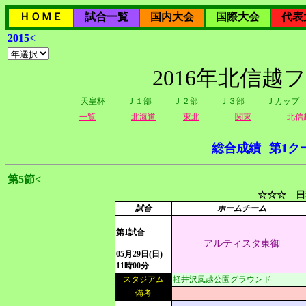
ＨＯＭＥ
試合一覧
国内大会
国際大会
代表
2015<
2016年北信越
天皇杯
Ｊ１部
Ｊ２部
Ｊ３部
Ｊカップ
一覧
北海道
東北
関東
北信
総合成績
第1ク
第5節<
☆☆☆ 日
試合
ホームチーム
第1試合
アルティスタ東御
05月29日(日)
11時00分
スタジアム
軽井沢風越公園グラウンド
備考