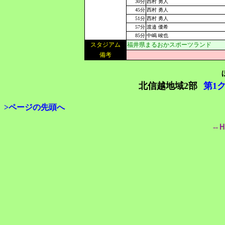
30分
西村 勇人
45分
西村 勇人
51分
西村 勇人
57分
渡邉 優希
85分
中嶋 峻也
スタジアム
福井県まるおかスポーツランド
備考
北信越地域2部
第1
>ページの先頭へ
--