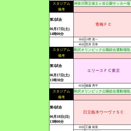
スタジアム
神奈川県立保土ヶ谷公園サッカー場
備考
第2試合
青梅ＦＣ
06月17日(土)
14時00分
30分
小野 晃一
46分
笠井 宗幸
スタジアム
駒沢オリンピック公園総合運動場陸
備考
第3試合
エリースＦＣ東京
06月17日(土)
11時30分
65分
後藤 秀平
スタジアム
駒沢オリンピック公園総合運動場陸
備考
第4試合
日立栃木ウーヴァＳＣ
06月18日(日)
13時00分
10分
工藤 裕晃