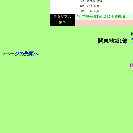
25分
金久保 聖徳
40分
舘澤 統吾
60分
三輪 宏真
スタジアム
足利市総合運動公園陸上競技場
備考
関東地域1部
>ページの先頭へ
--