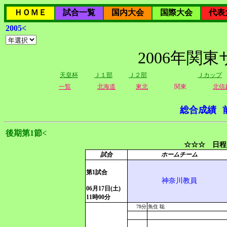
ＨＯＭＥ
試合一覧
国内大会
国際大会
代表
2005<
2006年関
天皇杯
Ｊ１部
Ｊ２部
Ｊカップ
一覧
北海道
東北
関東
北信
総合成績
後期第1節<
☆☆☆ 日程
試合
ホームチーム
第1試合
神奈川教員
06月17日(土)
11時00分
78分
魚住 聡