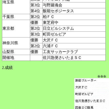
埼玉県
第3位
与野蹴魂会
第4位
飯能セボジータス
千葉県
第2位
柏ＦＣ
優勝
東芝府中
東京都
第2位
日立ビルシステム
第3位
町田ゼルビア
優勝
大沢ＦＣ
神奈川県
第2位
六浦ＦＣ
山梨県
優勝
工友サッカークラブ
開催地
佐川急便さいたまＳＣ
2.成績
☆☆☆ 