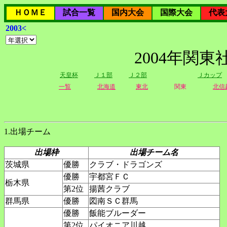
ＨＯＭＥ
試合一覧
国内大会
国際大会
代表
2003<
2004年関
天皇杯
Ｊ１部
Ｊ２部
Ｊカップ
一覧
北海道
東北
関東
北信
1.出場チーム
出場枠
出場チーム名
茨城県
優勝
クラブ・ドラゴンズ
優勝
宇都宮ＦＣ
栃木県
第2位
揚茜クラブ
群馬県
優勝
図南ＳＣ群馬
優勝
飯能ブルーダー
第2位
パイオニア川越