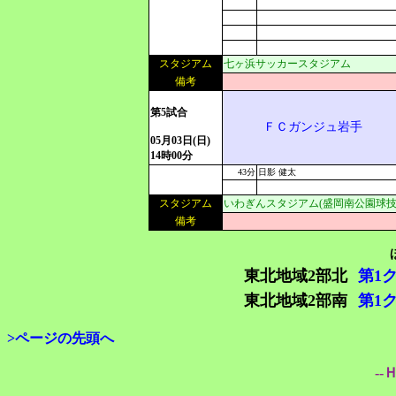
スタジアム
七ヶ浜サッカースタジアム
備考
第5試合
ＦＣガンジュ岩手
05月03日(日)
14時00分
43分
日影 健太
スタジアム
いわぎんスタジアム(盛岡南公園球技
備考
東北地域2部北
第1
東北地域2部南
第1
>ページの先頭へ
--