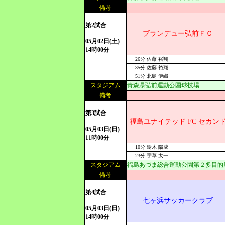
備考
第2試合
ブランデュー弘前ＦＣ
05月02日(土)
14時00分
26分
佐藤 裕翔
35分
佐藤 裕翔
51分
北島 伊織
スタジアム
青森県弘前運動公園球技場
備考
第3試合
福島ユナイテッド FC セカン
05月03日(日)
11時00分
10分
鈴木 陽成
23分
宇草 太一
スタジアム
福島あづま総合運動公園第２多目的
備考
第4試合
七ヶ浜サッカークラブ
05月03日(日)
14時00分