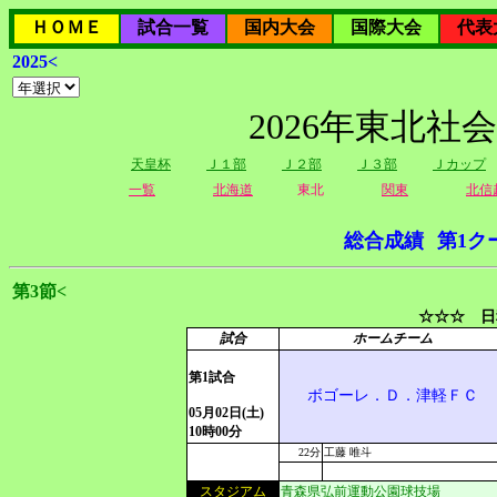
ＨＯＭＥ
試合一覧
国内大会
国際大会
代表
2025<
2026年東北社
天皇杯
Ｊ１部
Ｊ２部
Ｊ３部
Ｊカップ
一覧
北海道
東北
関東
北信
総合成績
第1ク
第3節<
☆☆☆ 日
試合
ホームチーム
第1試合
ボゴーレ．Ｄ．津軽ＦＣ
05月02日(土)
10時00分
22分
工藤 唯斗
スタジアム
青森県弘前運動公園球技場