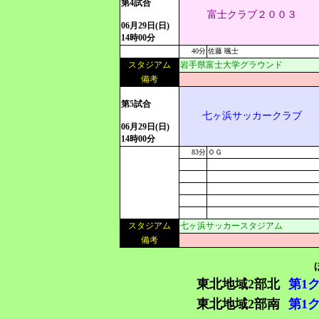
第4試合
富士クラブ２００３
06月29日(日)
14時00分
40分
佐藤 颯士
スタジアム
岩手県富士大学グラウンド
備考
第5試合
七ヶ浜サッカークラブ
06月29日(日)
14時00分
83分
ＯＧ
スタジアム
七ヶ浜サッカースタジアム
備考
東北地域2部北
第1
東北地域2部南
第1