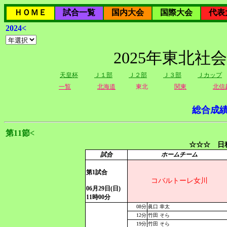
ＨＯＭＥ
試合一覧
国内大会
国際大会
代表
2024<
2025年東北社
天皇杯
Ｊ１部
Ｊ２部
Ｊ３部
Ｊカップ
一覧
北海道
東北
関東
北信
総合成
第11節<
☆☆☆ 日程
試合
ホームチーム
第1試合
コバルトーレ女川
06月29日(日)
11時00分
08分
眞口 幸太
12分
竹田 そら
19分
竹田 そら