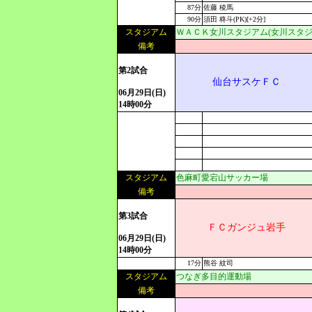
87分
佐藤 稜馬
90分
須田 柊斗(PK)[+2分]
スタジアム
ＷＡＣＫ女川スタジアム(女川スタジ
備考
第2試合
仙台サスケＦＣ
06月29日(日)
14時00分
スタジアム
色麻町愛宕山サッカー場
備考
第3試合
ＦＣガンジュ岩手
06月29日(日)
14時00分
17分
熊谷 紋司
スタジアム
つなぎ多目的運動場
備考