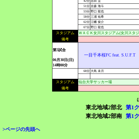
42分
吉田 圭
51分
吉森 海斗
53分
野口 龍也
58分
三浦 祐希
62分
江幡 俊介
67分
野口 龍也
スタジアム
ＷＡＣＫ女川スタジアム(女川スタジ
備考
第5試合
一目千本桜FC feat. S.U.F.T
06月30日(日)
14時00分
68分
大島 未月
スタジアム
仙台大学サッカー場
備考
東北地域2部北
第1
東北地域2部南
第1
>ページの先頭へ