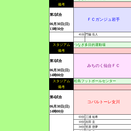
備考
第2試合
ＦＣガンジュ岩手
06月30日(日)
13時30分
41分
門脇 岳人
スタジアム
つなぎ多目的運動場
備考
第3試合
みちのく仙台ＦＣ
06月30日(日)
14時00分
スタジアム
松島フットボールセンター
備考
第4試合
コバルトーレ女川
06月30日(日)
14時00分
03分
三浦 祐希
10分
吉田 圭
34分
笠原 啓夢