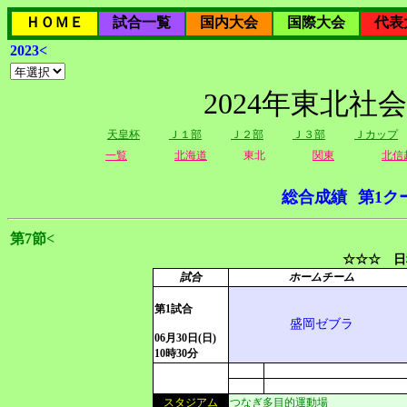
ＨＯＭＥ
試合一覧
国内大会
国際大会
代表
2023<
2024年東北社
天皇杯
Ｊ１部
Ｊ２部
Ｊ３部
Ｊカップ
一覧
北海道
東北
関東
北信
総合成績
第1ク
第7節<
☆☆☆ 日
試合
ホームチーム
第1試合
盛岡ゼブラ
06月30日(日)
10時30分
スタジアム
つなぎ多目的運動場