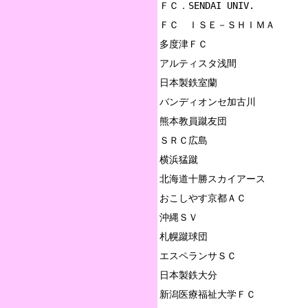
ＦＣ．SENDAI UNIV.

ＦＣ　ＩＳＥ－ＳＨＩＭＡ

多度津ＦＣ

アルティスタ浅間

日本製鉄室蘭

バンディオンセ加古川

熊本教員蹴友団

ＳＲＣ広島

横浜猛蹴

北海道十勝スカイアース

おこしやす京都ＡＣ

沖縄ＳＶ

札幌蹴球団

エスペランサＳＣ

日本製鉄大分

新潟医療福祉大学ＦＣ
