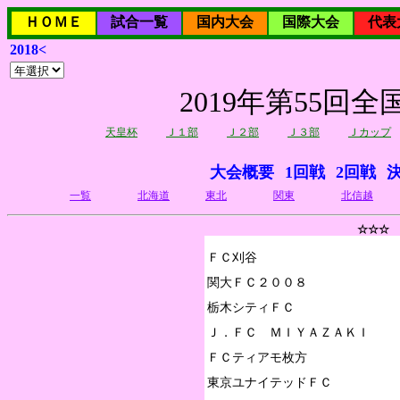
ＨＯＭＥ
試合一覧
国内大会
国際大会
代表
2018<
2019年第55
天皇杯
Ｊ１部
Ｊ２部
Ｊ３部
Ｊカップ
大会概要
1回戦
2回戦
一覧
北海道
東北
関東
北信越
☆☆☆ 
ＦＣ刈谷

関大ＦＣ２００８

栃木シティＦＣ

Ｊ．ＦＣ　ＭＩＹＡＺＡＫＩ

ＦＣティアモ枚方

東京ユナイテッドＦＣ
