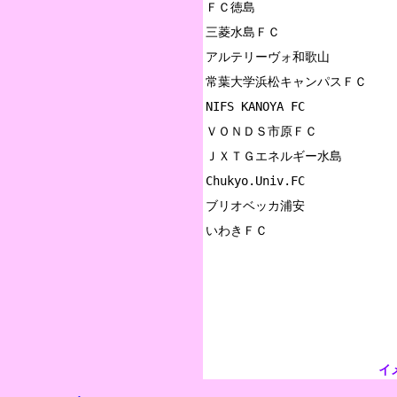
ＦＣ徳島

三菱水島ＦＣ

アルテリーヴォ和歌山

常葉大学浜松キャンパスＦＣ

NIFS KANOYA FC

ＶＯＮＤＳ市原ＦＣ

ＪＸＴＧエネルギー水島

Chukyo.Univ.FC

ブリオベッカ浦安

イ