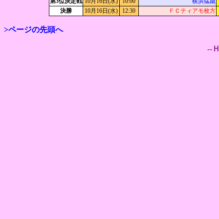
第3位決定戦
10月16日(水)
10:00
横浜猛蹴
決勝
10月16日(水)
12:30
ＦＣティアモ枚方
>ページの先頭へ
--