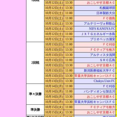
1回戦
10月12日(土)
13:30
おこしやす京都ＡＣ
10月12日(土)
13:30
札幌蹴球団
10月12日(土)
11:00
日本製鉄大分
10月12日(土)
11:00
ＦＣ徳島
10月12日(土)
13:30
アルテリーヴォ和歌山
10月12日(土)
13:30
NIFS KANOYA FC
10月12日(土)
11:00
ＪＸＴＧエネルギー水島
10月12日(土)
13:30
ブリオベッカ浦安
10月13日(日)
11:00
ＦＣ刈谷
10月13日(日)
13:30
ＦＣティアモ枚方
10月13日(日)
13:30
アルティスタ浅間
10月13日(日)
11:00
ＳＲＣ広島
2回戦
10月13日(日)
13:30
おこしやす京都ＡＣ
10月13日(日)
11:00
新潟医療福祉大学ＦＣ
10月13日(日)
13:30
常葉大学浜松キャンパスＦＣ
10月13日(日)
13:30
Chukyo.Univ.FC
10月14日(月)
11:00
ＦＣ刈谷
10月14日(月)
11:00
バンディオンセ加古川
準々決勝
10月14日(月)
13:30
おこしやす京都ＡＣ
10月14日(月)
13:30
常葉大学浜松キャンパスＦＣ
10月15日(火)
11:00
ＦＣティアモ枚方
準決勝
10月15日(火)
13:30
おこしやす京都ＡＣ