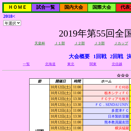
ＨＯＭＥ
試合一覧
国内大会
国際大会
代表
2018<
2019年第55
天皇杯
Ｊ１部
Ｊ２部
Ｊ３部
Ｊカップ
大会概要
1回戦
2回戦
一覧
北海道
東北
関東
北信越
☆☆☆
節
開催日
時間
ホーム
10月12日(土)
11:00
ＦＣ刈谷
10月12日(土)
11:00
栃木シティＦＣ
10月12日(土)
13:30
ＦＣティアモ枚方
10月12日(土)
13:30
ＦＣ．SENDAI UNIV.
10月12日(土)
11:00
多度津ＦＣ
10月12日(土)
13:30
日本製鉄室蘭
10月12日(土)
11:00
熊本教員蹴友団
10月12日(土)
11:00
横浜猛蹴