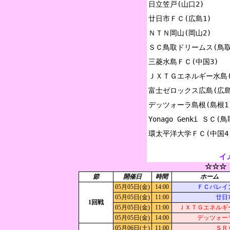
日立笠戸(山口2)

廿日市ＦＣ(広島1)

ＮＴＮ岡山(岡山2)

ＳＣ鳥取ドリームス(鳥取1
三菱水島ＦＣ(中国3)

ＪＸＴＧエネルギー水島(岡
富士ゼロックス広島(広島2
デッツォーラ島根(島根1)
Yonago Genki ＳＣ(鳥取
イ
☆☆☆
節
開催日
時間
ホーム
05月05日(金)
14:00
ＦＣバレイ
05月05日(金)
11:00
廿日
1回戦
05月05日(金)
11:00
ＪＸＴＧエネルギ
05月05日(金)
14:00
デッツォー
05月06日(土)
11:00
ＳＲ