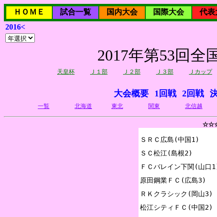
ＨＯＭＥ
試合一覧
国内大会
国際大会
代表
2016<
2017年第53
天皇杯
Ｊ１部
Ｊ２部
Ｊ３部
Ｊカップ
大会概要
1回戦
2回戦
一覧
北海道
東北
関東
北信越
☆☆
ＳＲＣ広島(中国1)

ＳＣ松江(島根2)

ＦＣバレイン下関(山口1)
原田鋼業ＦＣ(広島3)

ＲＫクラシック(岡山3)

松江シティＦＣ(中国2)
