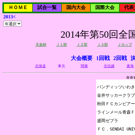
ＨＯＭＥ
試合一覧
国内大会
国際大会
代表
2013<
2014年第50
天皇杯
Ｊ１部
Ｊ２部
Ｊ３部
Ｊカップ
大会概要
1回戦
2回戦
北海道
東北
関東
北信越
東海
☆☆
バンディッツいわき

金井サッカークラブ

秋田ＦＣカンビアー
ラインメール青森Ｆ
盛岡ゼブラ

ＦＣ．SENDAI UNIV