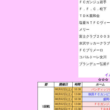
ＦＣガンジュ岩手

Ｆ．Ｆ．Ｃ．松下

ＴＤＫ親和会

塩釜ＮＴＦＣヴィー
メリー

富士クラブ２００３

水沢サッカークラブ

ＦＣプリメーロ

コバルトーレ女川

イ
☆☆☆
節
開催日
時間
ホーム
08月02日(土)
10:30
バンディッツ
08月02日(土)
13:00
秋田ＦＣカンビ
08月02日(土)
10:30
盛岡
08月02日(土)
13:00
ＦＣガンジ
1回戦
08月02日(土)
15:30
ＴＤＫ