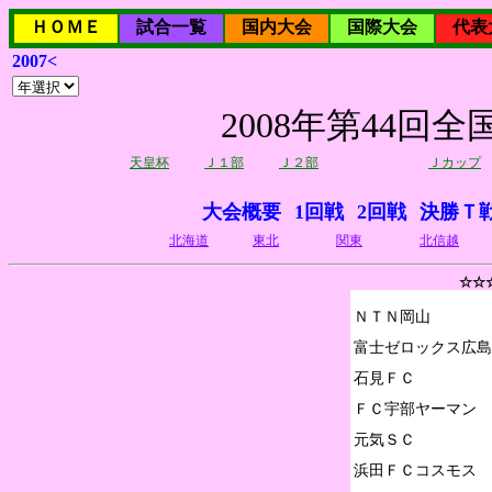
ＨＯＭＥ
試合一覧
国内大会
国際大会
代表
2007<
2008年第44
天皇杯
Ｊ１部
Ｊ２部
Ｊカップ
大会概要
1回戦
2回戦
決勝Ｔ
北海道
東北
関東
北信越
☆☆
ＮＴＮ岡山

富士ゼロックス広島

石見ＦＣ

ＦＣ宇部ヤーマン

元気ＳＣ

浜田ＦＣコスモス
