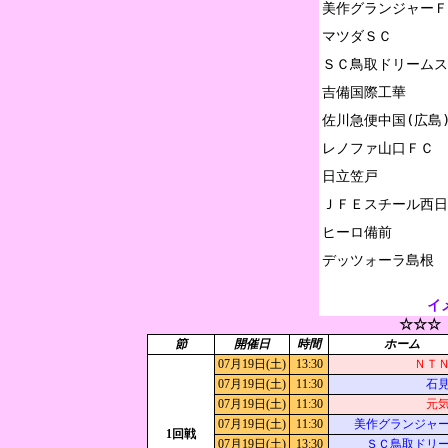
美作グランジャーＦ
マツダＳＣ

ＳＣ鳥取ドリームス

吉備国際工華

佐川急便中国(広島)
レノファ山口ＦＣ

日立笠戸

ＪＦＥスチール西日
ヒーロ備前

イ
☆☆☆
節
開催日
時間
ホーム
07月19日(土)
13:30
ＮＴ
07月19日(土)
11:30
石
07月19日(土)
11:30
元
07月19日(土)
11:30
美作グランジャ
1回戦
07月19日(土)
13:30
ＳＣ鳥取ドリ