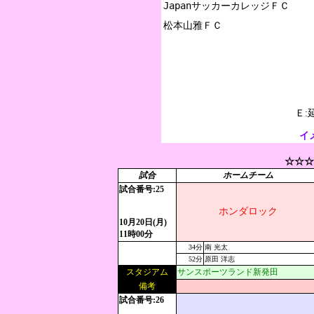
JapanサッカーカレッジＦＣ

Ｅ:
イ
☆☆☆
試合
ホームチーム
試合番号:25
ホンダロック
10月20日(月)
11時00分
34分
南 光太
52分
原田 洋志
スタジアム
サンスポーツランド新発田
備考
試合番号:26