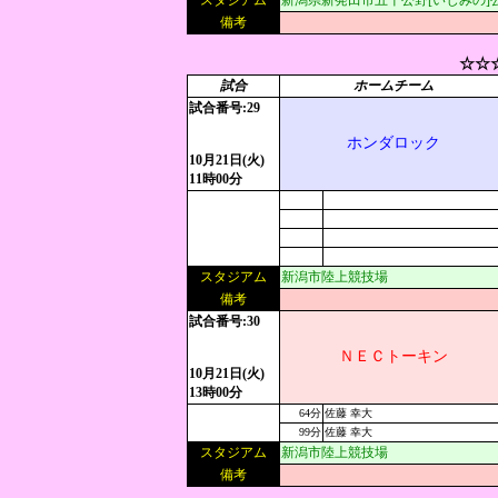
スタジアム
新潟県新発田市五十公野[いじみの]
備考
☆☆
試合
ホームチーム
試合番号:29
ホンダロック
10月21日(火)
11時00分
スタジアム
新潟市陸上競技場
備考
試合番号:30
ＮＥＣトーキン
10月21日(火)
13時00分
64分
佐藤 幸大
99分
佐藤 幸大
スタジアム
新潟市陸上競技場
備考