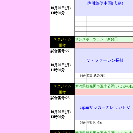
佐川急便中国(広島)
10月20日(月)
13時00分
スタジアム
サンスポーツランド新発田
備考
試合番号:27
Ｖ・ファーレン長崎
10月20日(月)
11時00分
64分
原田 武男(PK)
スタジアム
新潟県新発田市五十公野[いじみの]
備考
試合番号:28
JapanサッカーカレッジＦＣ
10月20日(月)
13時00分
28分
宇野沢 祐次