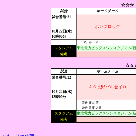
☆☆☆
試合
ホームチーム
試合番号:31
ホンダロック
10月22日(水)
10時00分
63分
谷口 研二
スタジアム
東北電力ビッグスワンスタジアム(新
備考
☆☆
試合
ホームチーム
試合番号:32
ＡＣ長野パルセイロ
10月22日(水)
13時00分
05分
藤田 信
20分
佐藤 大典
スタジアム
東北電力ビッグスワンスタジアム(新
備考