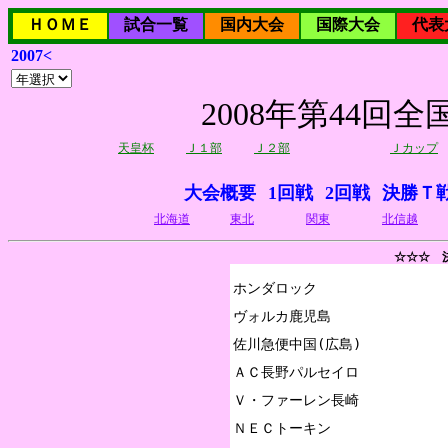
ＨＯＭＥ
試合一覧
国内大会
国際大会
代表
2007<
2008年第44
天皇杯
Ｊ１部
Ｊ２部
Ｊカップ
大会概要
1回戦
2回戦
決勝Ｔ
北海道
東北
関東
北信越
☆☆☆ 
ホンダロック

ヴォルカ鹿児島

佐川急便中国(広島)

ＡＣ長野パルセイロ

Ｖ・ファーレン長崎

ＮＥＣトーキン
