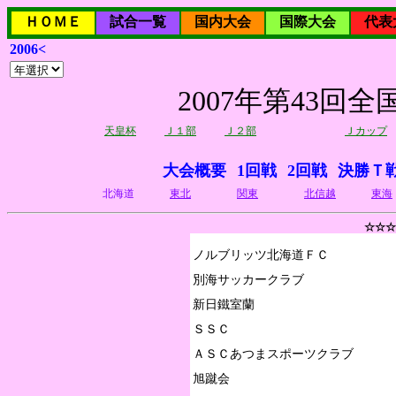
ＨＯＭＥ
試合一覧
国内大会
国際大会
代表
2006<
2007年第43
天皇杯
Ｊ１部
Ｊ２部
Ｊカップ
大会概要
1回戦
2回戦
決勝Ｔ
北海道
東北
関東
北信越
東海
☆☆☆
ノルブリッツ北海道ＦＣ

別海サッカークラブ

新日鐵室蘭

ＳＳＣ

ＡＳＣあつまスポーツクラブ

旭蹴会
