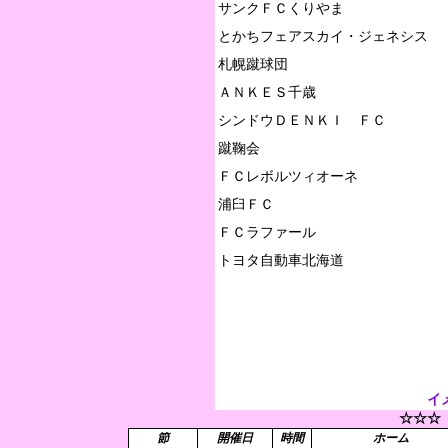
サンクＦＣくりやま

とかちフェアスカイ・ジェネシス

札幌蹴球団

ＡＮＫＥＳ千歳

シンドウＤＥＮＫＩ　ＦＣ

蹴鞠会

ＦＣレボルツィオーネ

浦臼ＦＣ

ＦＣラファール

イ
☆☆☆
節
開催日
時間
ホーム