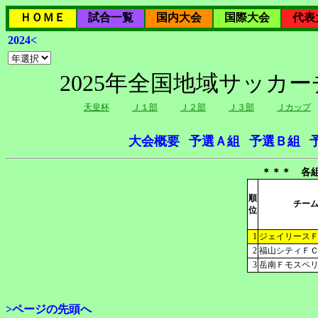
ＨＯＭＥ
試合一覧
国内大会
国際大会
代表
2024<
2025年全国地域サッカ
天皇杯
Ｊ１部
Ｊ２部
Ｊ３部
Ｊカップ
大会概要
予選Ａ組
予選Ｂ組
＊＊＊ 各
順
チー
位
1
ジェイリースＦＣ
2
福山シティＦＣ(
3
岳南Ｆモスペリ
>ページの先頭へ