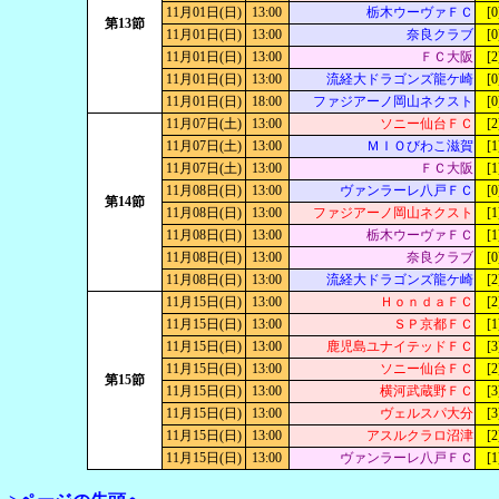
11月01日(日)
13:00
栃木ウーヴァＦＣ
[0
第13節
11月01日(日)
13:00
奈良クラブ
[0
11月01日(日)
13:00
ＦＣ大阪
[2
11月01日(日)
13:00
流経大ドラゴンズ龍ケ崎
[0
11月01日(日)
18:00
ファジアーノ岡山ネクスト
[0
11月07日(土)
13:00
ソニー仙台ＦＣ
[2
11月07日(土)
13:00
ＭＩＯびわこ滋賀
[1
11月07日(土)
13:00
ＦＣ大阪
[1
11月08日(日)
13:00
ヴァンラーレ八戸ＦＣ
[0
第14節
11月08日(日)
13:00
ファジアーノ岡山ネクスト
[1
11月08日(日)
13:00
栃木ウーヴァＦＣ
[1
11月08日(日)
13:00
奈良クラブ
[0
11月08日(日)
13:00
流経大ドラゴンズ龍ケ崎
[2
11月15日(日)
13:00
ＨｏｎｄａＦＣ
[2
11月15日(日)
13:00
ＳＰ京都ＦＣ
[1
11月15日(日)
13:00
鹿児島ユナイテッドＦＣ
[3
11月15日(日)
13:00
ソニー仙台ＦＣ
[2
第15節
11月15日(日)
13:00
横河武蔵野ＦＣ
[3
11月15日(日)
13:00
ヴェルスパ大分
[3
11月15日(日)
13:00
アスルクラロ沼津
[2
11月15日(日)
13:00
ヴァンラーレ八戸ＦＣ
[1