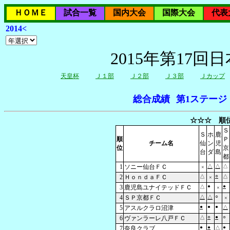
ＨＯＭＥ
試合一覧
国内大会
国際大会
代表
2014<
2015年第17
天皇杯
Ｊ１部
Ｊ２部
Ｊ３部
Ｊカップ
総合成績
第1ステージ
☆☆☆ 順位
Ｓ
Ｓ
ホ
鹿
順
Ｐ
チーム名
仙
ン
児
位
京
台
ダ
島
都
1
ソニー仙台ＦＣ
△
△
△
×
○
2
ＨｏｎｄａＦＣ
△
△
×
●
●
3
鹿児島ユナイテッドＦＣ
△
×
○
4
ＳＰ京都ＦＣ
△
△
×
●
●
●
5
アスルクラロ沼津
△
○
●
○
6
ヴァンラーレ八戸ＦＣ
△
●
●
●
7
奈良クラブ
△