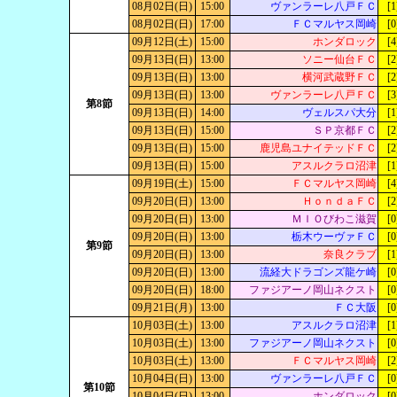
08月02日(日)
15:00
ヴァンラーレ八戸ＦＣ
[1
08月02日(日)
17:00
ＦＣマルヤス岡崎
[0
09月12日(土)
15:00
ホンダロック
[4
09月13日(日)
13:00
ソニー仙台ＦＣ
[2
09月13日(日)
13:00
横河武蔵野ＦＣ
[2
09月13日(日)
13:00
ヴァンラーレ八戸ＦＣ
[3
第8節
09月13日(日)
14:00
ヴェルスパ大分
[1
09月13日(日)
15:00
ＳＰ京都ＦＣ
[2
09月13日(日)
15:00
鹿児島ユナイテッドＦＣ
[2
09月13日(日)
15:00
アスルクラロ沼津
[1
09月19日(土)
15:00
ＦＣマルヤス岡崎
[4
09月20日(日)
13:00
ＨｏｎｄａＦＣ
[2
09月20日(日)
13:00
ＭＩＯびわこ滋賀
[0
09月20日(日)
13:00
栃木ウーヴァＦＣ
[0
第9節
09月20日(日)
13:00
奈良クラブ
[1
09月20日(日)
13:00
流経大ドラゴンズ龍ケ崎
[0
09月20日(日)
18:00
ファジアーノ岡山ネクスト
[0
09月21日(月)
13:00
ＦＣ大阪
[0
10月03日(土)
13:00
アスルクラロ沼津
[1
10月03日(土)
13:00
ファジアーノ岡山ネクスト
[0
10月03日(土)
13:00
ＦＣマルヤス岡崎
[2
10月04日(日)
13:00
ヴァンラーレ八戸ＦＣ
[0
第10節
10月04日(日)
13:00
ホンダロック
[0