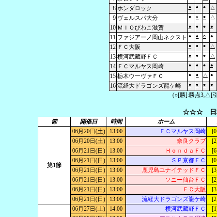
●
●
●
8
ホンダロック
△
●
○
●
9
ヴェルスパ大分
△
●
●
●
●
10
ＭＩＯびわこ滋賀
●
●
○
●
11
ファジアーノ岡山ネクスト
●
●
●
12
ＦＣ大阪
△
●
●
●
13
横河武蔵野ＦＣ
△
●
●
●
●
14
ＦＣマルヤス岡崎
●
●
●
15
栃木ウーヴァＦＣ
△
●
●
●
●
16
流経大ドラゴンズ龍ケ崎
(○[勝]:勝点3,
☆☆☆ 日
節
開催日
時間
ホーム
06月20日(土)
13:00
ＦＣマルヤス岡崎
[0
06月20日(土)
13:00
奈良クラブ
[2
06月21日(日)
13:00
ＨｏｎｄａＦＣ
[6
06月21日(日)
13:00
ＳＰ京都ＦＣ
[0
第1節
06月21日(日)
13:00
鹿児島ユナイテッドＦＣ
[3
06月21日(日)
13:00
ソニー仙台ＦＣ
[2
06月21日(日)
13:00
ＦＣ大阪
[3
06月21日(日)
13:00
流経大ドラゴンズ龍ケ崎
[2
06月27日(土)
14:00
横河武蔵野ＦＣ
[1