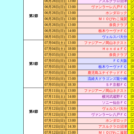
06月28日(日)
13:00
アスルクラロ沼津
[2
06月28日(日)
13:00
ヴァンラーレ八戸ＦＣ
[2
06月28日(日)
13:00
ホンダロック
[2
第2節
06月28日(日)
13:00
ＭＩＯびわこ滋賀
[4
06月28日(日)
13:00
奈良クラブ
[1
06月28日(日)
14:00
栃木ウーヴァＦＣ
[2
08月16日(日)
15:00
ヴェルスパ大分
[1
07月04日(土)
13:00
ファジアーノ岡山ネクスト
[2
07月04日(土)
18:00
ＨｏｎｄａＦＣ
[3
07月05日(日)
13:00
奈良クラブ
[2
07月05日(日)
13:00
ＦＣ大阪
[0
第3節
07月05日(日)
14:00
栃木ウーヴァＦＣ
[0
07月05日(日)
15:00
鹿児島ユナイテッドＦＣ
[3
07月05日(日)
15:00
流経大ドラゴンズ龍ケ崎
[0
07月05日(日)
18:30
ＳＰ京都ＦＣ
[1
07月11日(土)
13:00
ファジアーノ岡山ネクスト
[5
07月11日(土)
14:00
横河武蔵野ＦＣ
[0
07月12日(日)
13:00
ソニー仙台ＦＣ
[1
07月12日(日)
13:00
ヴェルスパ大分
[2
第4節
07月12日(日)
13:00
ヴァンラーレ八戸ＦＣ
[2
07月12日(日)
13:00
ホンダロック
[2
07月12日(日)
14:30
アスルクラロ沼津
[1
07月12日(日)
15:00
ＭＩＯびわこ滋賀
[3