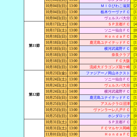
10月04日(日)
13:00
ＭＩＯびわこ滋賀
[2
10月04日(日)
13:00
栃木ウーヴァＦＣ
[1
10月04日(日)
15:30
ヴェルスパ大分
[1
10月17日(土)
13:00
ＳＰ京都ＦＣ
[4
10月17日(土)
13:00
ソニー仙台ＦＣ
[0
10月18日(日)
13:00
ＨｏｎｄａＦＣ
[6
10月18日(日)
13:00
鹿児島ユナイテッドＦＣ
[1
第11節
10月18日(日)
13:00
横河武蔵野ＦＣ
[0
10月18日(日)
13:00
奈良クラブ
[3
10月18日(日)
13:00
ＦＣ大阪
[3
10月18日(日)
13:00
流経大ドラゴンズ龍ケ崎
[1
10月23日(金)
13:00
ファジアーノ岡山ネクスト
[0
10月24日(土)
13:00
ソニー仙台ＦＣ
[1
10月24日(土)
13:00
ヴェルスパ大分
[3
10月24日(土)
14:00
横河武蔵野ＦＣ
[1
第12節
10月25日(日)
13:00
鹿児島ユナイテッドＦＣ
[1
10月25日(日)
13:00
アスルクラロ沼津
[3
10月25日(日)
13:00
ヴァンラーレ八戸ＦＣ
[1
10月25日(日)
13:00
ホンダロック
[0
10月31日(土)
13:00
ＳＰ京都ＦＣ
[1
10月31日(土)
13:00
ＦＣマルヤス岡崎
[1
11月01日(日)
13:00
ＨｏｎｄａＦＣ
[2