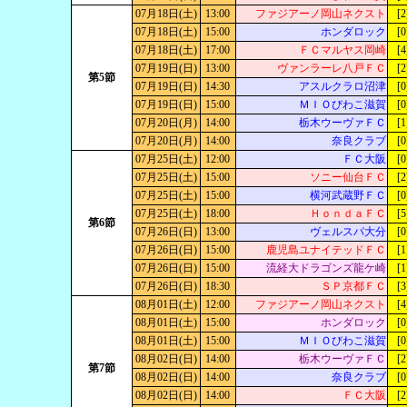
07月18日(土)
13:00
ファジアーノ岡山ネクスト
[2
07月18日(土)
15:00
ホンダロック
[0
07月18日(土)
17:00
ＦＣマルヤス岡崎
[4
07月19日(日)
13:00
ヴァンラーレ八戸ＦＣ
[2
第5節
07月19日(日)
14:30
アスルクラロ沼津
[0
07月19日(日)
15:00
ＭＩＯびわこ滋賀
[0
07月20日(月)
14:00
栃木ウーヴァＦＣ
[1
07月20日(月)
14:00
奈良クラブ
[0
07月25日(土)
12:00
ＦＣ大阪
[0
07月25日(土)
15:00
ソニー仙台ＦＣ
[2
07月25日(土)
15:00
横河武蔵野ＦＣ
[0
07月25日(土)
18:00
ＨｏｎｄａＦＣ
[5
第6節
07月26日(日)
13:00
ヴェルスパ大分
[0
07月26日(日)
15:00
鹿児島ユナイテッドＦＣ
[1
07月26日(日)
15:00
流経大ドラゴンズ龍ケ崎
[1
07月26日(日)
18:30
ＳＰ京都ＦＣ
[3
08月01日(土)
12:00
ファジアーノ岡山ネクスト
[4
08月01日(土)
15:00
ホンダロック
[0
08月01日(土)
15:00
ＭＩＯびわこ滋賀
[0
08月02日(日)
14:00
栃木ウーヴァＦＣ
[2
第7節
08月02日(日)
14:00
奈良クラブ
[0
08月02日(日)
14:00
ＦＣ大阪
[2